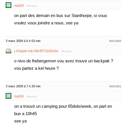
mat34
Membre
on part des demain en bus sur Stanthorpe, si vous
voulez vous joindre a nous, see ya
3 mars 2009 à 6 h 03 min
#201960
LilApple-mb-58c8f732d3e5e
Membre
o nivo de lhebergemen vou avez trouve un backpak ?
vou partez a kel heure ?
3 mars 2009 à 7 h 28 min
#201961
mat34
Membre
on a trouvé un camping pour 65dols/week, on part en
bus a 10h45
see ya