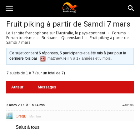
Australia-
Fruit piking à partir de Samdi 7 mars
Le 1er site francophone sur l’Australie, le pays-continent
›
Forums
›
australie.com
Forum tourisme
›
Brisbane – Queensland
›
Fruit piking à partir de
Samdi 7 mars
Ce sujet contient 6 réponses, 5 participants et a été mis à jour pour la
dernière fois par
matthew
, le
il y a 17 années et 5 mois
.
7 sujets de 1 à 7 (sur un total de 7)
Auteur
Messages
3 mars 2009 à 1 h 14 min
#40106
GregL
Membre
Salut à tous