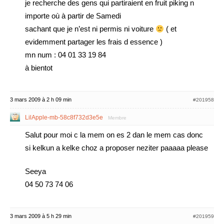
je recherche des gens qui partiraient en fruit piking n
importe où à partir de Samedi
sachant que je n’est ni permis ni voiture
( et
evidemment partager les frais d essence )
mn num : 04 01 33 19 84
à bientot
3 mars 2009 à 2 h 09 min
#201958
LilApple-mb-58c8f732d3e5e
Membre
Salut pour moi c la mem on es 2 dan le mem cas donc
si kelkun a kelke choz a proposer neziter paaaaa please
Seeya
04 50 73 74 06
3 mars 2009 à 5 h 29 min
#201959