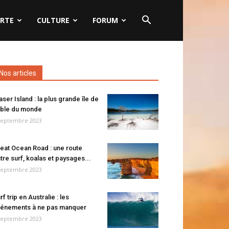
RTE
CULTURE
FORUM
Nos articles
aser Island : la plus grande île de
ble du monde
septembre 2023
eat Ocean Road : une route
tre surf, koalas et paysages...
septembre 2023
rf trip en Australie : les
énements à ne pas manquer
septembre 2023