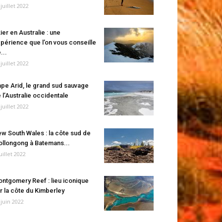
 juillet 2022
ier en Australie : une
périence que l’on vous conseille
...
 juillet 2022
pe Arid, le grand sud sauvage
 l’Australie occidentale
 juillet 2022
w South Wales : la côte sud de
llongong à Batemans...
juillet 2022
ntgomery Reef : lieu iconique
r la côte du Kimberley
 juin 2022