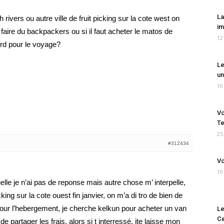
La
 rivers ou autre ville de fruit picking sur la cote west on
im
e faire du backpackers ou si il faut acheter le matos de
12
urd pour le voyage?
Le
un
10
Vo
Te
25
#312434
Vo
19
elle je n’ai pas de reponse mais autre chose m’ interpelle,
cking sur la cote ouest fin janvier, on m’a di tro de bien de
pour l’hebergement, je cherche kelkun pour acheter un van
Le
Ce
e partager les frais, alors si t interressé, jte laisse mon