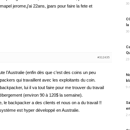
30
mapel jerome,j’ai 22ans, jpars pour faire la fete et
CO
la
30
Ca
Qu
#312435
23
te l’Australie (enfin dès que c’est des coins un peu
No
ackers qui travaillent avec les exploitants du coin.
bl
9 
ckpacker, lui il va tout faire pour me trouver du travail
l’hébergement (environ 90 à 120$ la semaine).
e, le backpacker a des clients et nous on a du travail !!
Sa
em
 système est hyper développé en Australie.
2 