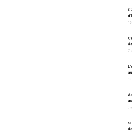
D’
d’
15
Ca
da
7 
L’
au
10
Ad
ac
3 
Su
de