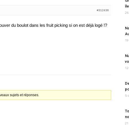
Gr
îl
#312436
26
ver du boulot dans les fruit picking si on est déjà logé !?
Na
Au
19
Nu
vo
12
De
po
veaux sujets et réponses.
5 
To
no
21