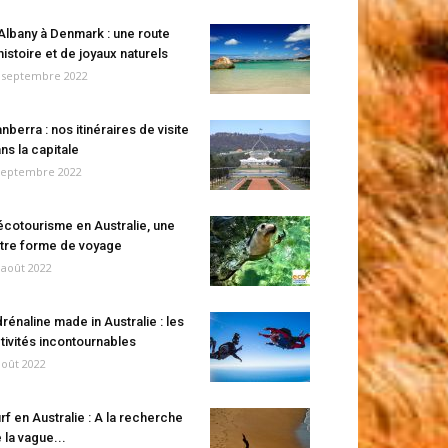
Albany à Denmark : une route
histoire et de joyaux naturels
 septembre 2022
nberra : nos itinéraires de visite
ns la capitale
septembre 2022
écotourisme en Australie, une
tre forme de voyage
 août 2022
rénaline made in Australie : les
tivités incontournables
août 2022
rf en Australie : A la recherche
 la vague...