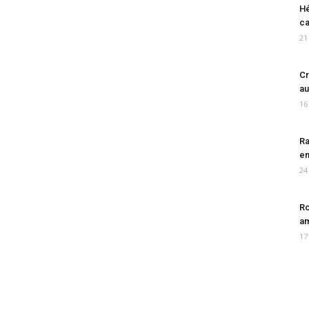
Hé
ca
21
Cr
au
16
Ra
en
24
Ro
am
17