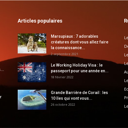
Articles populaires
R
Marsupiaux : 7 adorables
Le
créatures dont vous allez faire
Dé
la connaissance...
2 septembre 2021
Le
Le
Le Working Holiday Visa : le
...
passeport pour une année en...
Au
18 février 2022
Le
E
Grande Barrière de Corail : les
r
Pr
10 îles qui vont vous...
26 octobre 2022
Le