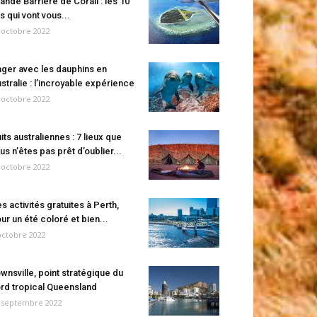
ande Barrière de Corail : les 10
es qui vont vous...
 octobre 2022
ger avec les dauphins en
stralie : l’incroyable expérience
 octobre 2022
its australiennes : 7 lieux que
us n’êtes pas prêt d’oublier...
 octobre 2022
s activités gratuites à Perth,
ur un été coloré et bien...
octobre 2022
wnsville, point stratégique du
rd tropical Queensland
 septembre 2022