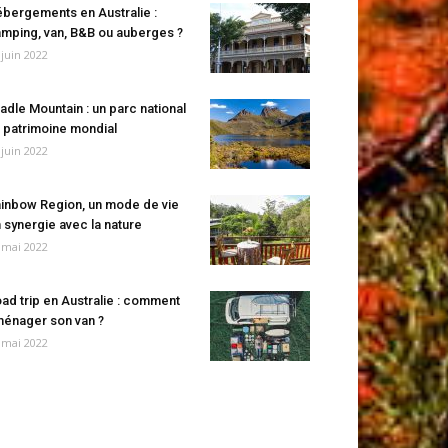
bergements en Australie :
mping, van, B&B ou auberges ?
 juin 2022
adle Mountain : un parc national
 patrimoine mondial
 juin 2022
inbow Region, un mode de vie
 synergie avec la nature
 mai 2022
ad trip en Australie : comment
énager son van ?
 mai 2022