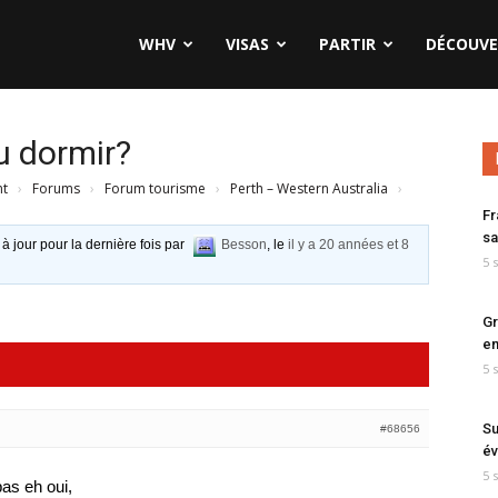
WHV
VISAS
PARTIR
DÉCOUVE
ou dormir?
nt
›
Forums
›
Forum tourisme
›
Perth – Western Australia
›
Fr
sa
 à jour pour la dernière fois par
Besson
, le
il y a 20 années et 8
5 
Gr
en
5 
Su
#68656
év
5 
pas eh oui,