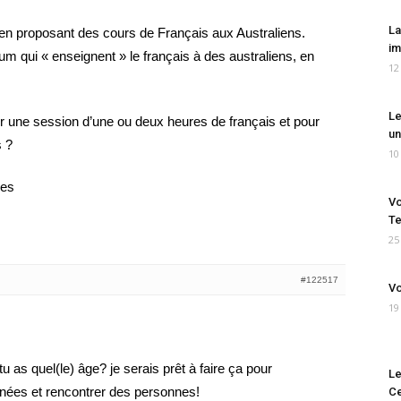
La
 en proposant des cours de Français aux Australiens.
im
rum qui « enseignent » le français à des australiens, en
12
Le
une session d’une ou deux heures de français et pour
un
s ?
10
ses
Vo
Te
25
#122517
Vo
19
tu as quel(le) âge? je serais prêt à faire ça pour
Le
nées et rencontrer des personnes!
Ce