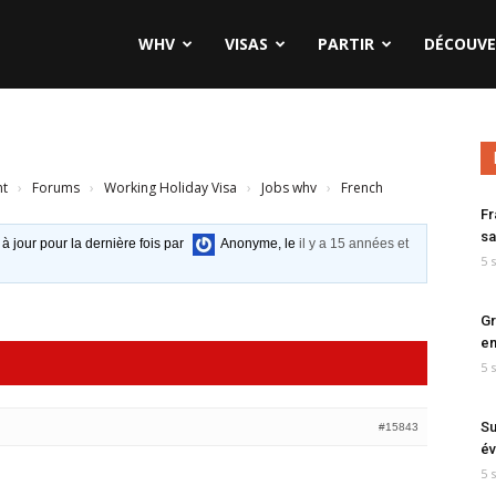
WHV
VISAS
PARTIR
DÉCOUVE
nt
›
Forums
›
Working Holiday Visa
›
Jobs whv
›
French
Fr
sa
 à jour pour la dernière fois par
Anonyme
, le
il y a 15 années et
5 
Gr
en
5 
Su
#15843
év
5 