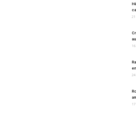
Hé
ca
21
Cr
au
16
Ra
en
24
Ro
am
17