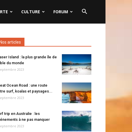
RTE
CULTURE
FORUM
Nos articles
aser Island : la plus grande île de
ble du monde
septembre 2023
eat Ocean Road : une route
tre surf, koalas et paysages...
septembre 2023
rf trip en Australie : les
énements à ne pas manquer
septembre 2023