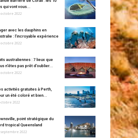
ande Barrière de Corail : les 10
es qui vont vous...
 octobre 2022
ger avec les dauphins en
stralie : l’incroyable expérience
 octobre 2022
its australiennes : 7 lieux que
us n’êtes pas prêt d’oublier...
 octobre 2022
s activités gratuites à Perth,
ur un été coloré et bien...
octobre 2022
wnsville, point stratégique du
rd tropical Queensland
 septembre 2022