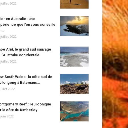
 juillet 2022
ier en Australie : une
périence que l’on vous conseille
...
 juillet 2022
pe Arid, le grand sud sauvage
 l’Australie occidentale
 juillet 2022
w South Wales : la côte sud de
llongong à Batemans...
juillet 2022
ntgomery Reef : lieu iconique
r la côte du Kimberley
 juin 2022