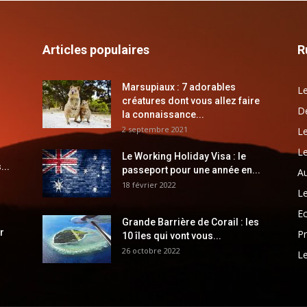
Articles populaires
R
Marsupiaux : 7 adorables
Le
créatures dont vous allez faire
Dé
la connaissance...
2 septembre 2021
Le
Le
Le Working Holiday Visa : le
...
passeport pour une année en...
Au
18 février 2022
Le
E
Grande Barrière de Corail : les
r
Pr
10 îles qui vont vous...
26 octobre 2022
Le