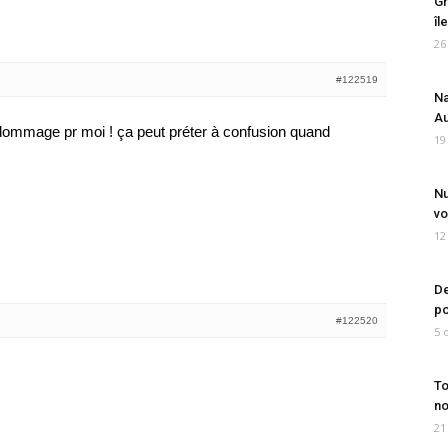
Gr
îl
26
#122519
Na
Au
dommage pr moi ! ça peut préter à confusion quand
19
Nu
vo
12
De
po
#122520
5 
To
no
21