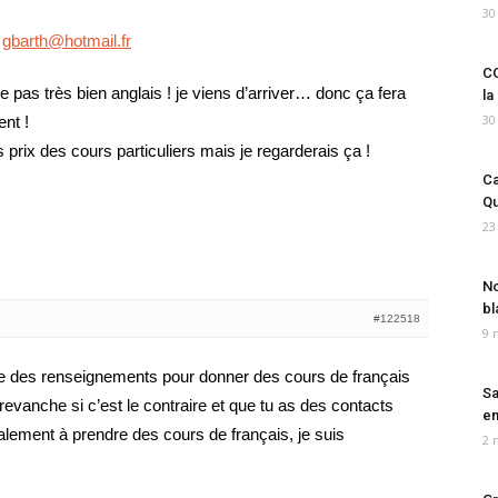
30
:
gbarth@hotmail.fr
CO
e pas très bien anglais ! je viens d’arriver… donc ça fera
la
30
nt !
s prix des cours particuliers mais je regarderais ça !
Ca
Qu
23
No
bl
#122518
9 
he des renseignements pour donner des cours de français
Sa
revanche si c’est le contraire et que tu as des contacts
em
lement à prendre des cours de français, je suis
2 