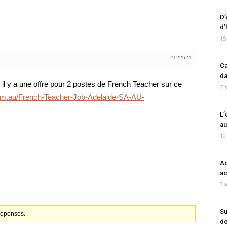
D’
d’
15
#122521
Ca
da
 il y a une offre pour 2 postes de French Teacher sur ce
7 
com.au/French-Teacher-Job-Adelaide-SA-AU-
L’
au
10
Ad
ac
3 
Su
 réponses.
de