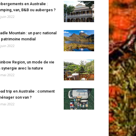
bergements en Australie :
mping, van, B&B ou auberges ?
 juin 2022
adle Mountain : un parc national
 patrimoine mondial
 juin 2022
inbow Region, un mode de vie
 synergie avec la nature
 mai 2022
ad trip en Australie : comment
énager son van ?
 mai 2022