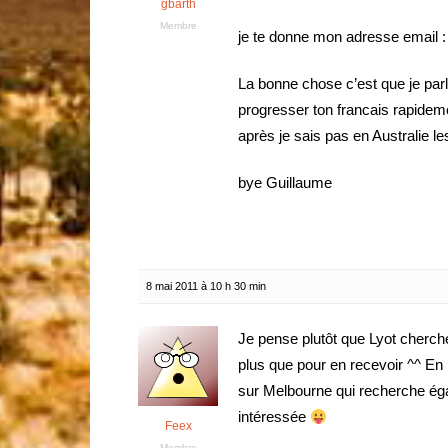
gbarth
Membre
je te donne mon adresse email 
La bonne chose c’est que je parl
progresser ton francais rapideme
après je sais pas en Australie le
bye Guillaume
8 mai 2011 à 10 h 30 min
Je pense plutôt que Lyot cherc
plus que pour en recevoir ^^ En 
sur Melbourne qui recherche éga
intéressée
Feex
Membre