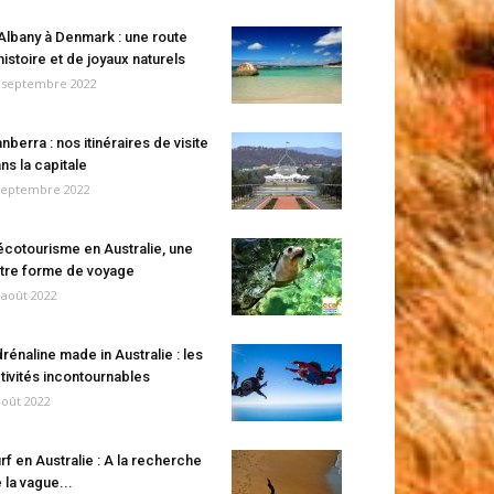
Albany à Denmark : une route
histoire et de joyaux naturels
 septembre 2022
nberra : nos itinéraires de visite
ns la capitale
septembre 2022
écotourisme en Australie, une
tre forme de voyage
 août 2022
rénaline made in Australie : les
tivités incontournables
août 2022
rf en Australie : A la recherche
 la vague...