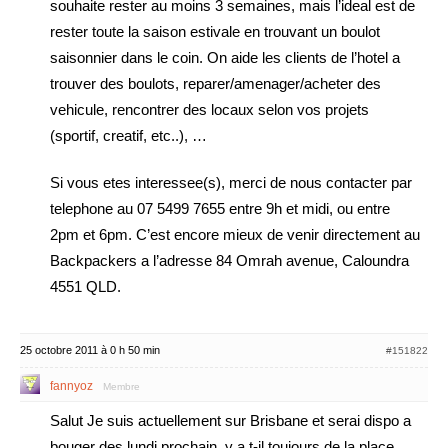
souhaite rester au moins 3 semaines, mais l’ideal est de
rester toute la saison estivale en trouvant un boulot
saisonnier dans le coin. On aide les clients de l’hotel a
trouver des boulots, reparer/amenager/acheter des
vehicule, rencontrer des locaux selon vos projets
(sportif, creatif, etc..), …
Si vous etes interessee(s), merci de nous contacter par
telephone au 07 5499 7655 entre 9h et midi, ou entre
2pm et 6pm. C’est encore mieux de venir directement au
Backpackers a l’adresse 84 Omrah avenue, Caloundra
4551 QLD.
25 octobre 2011 à 0 h 50 min
#151822
fannyoz
Membre
Salut Je suis actuellement sur Brisbane et serai dispo a
bouger des lundi prochain, y a t-il toujours de la place