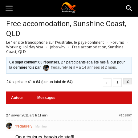
Australia-
Free accomodation, Sunshine Coast,
QLD
australie.com
Le 1er site francophone sur l’Australie, le pays-continent
›
Forums
›
Working Holiday Visa
›
Jobs whv
›
Free accomodation, Sunshine
Coast, QLD
Ce sujet contient 63 réponses, 27 participants et a été mis à jour pour
la dernière fois par
fredaurely
, le
il y a 14 années et 2 mois
.
2
24 sujets de 41 à 64 (sur un total de 64)
←
1
Auteur
Messages
27 janvier 2011 à 3 h 11 min
#151807
fredaurely
Membre
On a toujours besoin de staff!