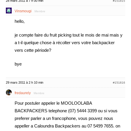
28 mars 2011 à 7 h 00 min
#151815
Vinsmougi
Membre
hello,
je compte faire du fruit picking tout le mois de mai mais y
a t-il quelque chose à récolter vers votre backpacker
vers cette période?
bye
29 mars 2011 à 2 h 10 min
#151816
fredaurely
Membre
Pour postuler appeler le MOOLOOLABA
BACKPACKERS telephone (07) 5444 3399 ou si vous
preferer parler a un francophone, vous pouvez nous
appeller a Caloundra Backpackers au 07 5499 7655. on