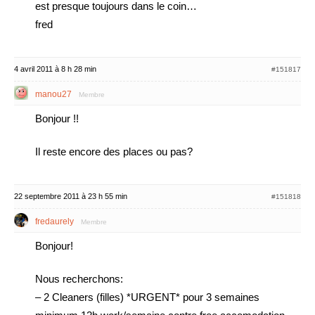
est presque toujours dans le coin…
fred
4 avril 2011 à 8 h 28 min
#151817
manou27
Membre
Bonjour !!
Il reste encore des places ou pas?
22 septembre 2011 à 23 h 55 min
#151818
fredaurely
Membre
Bonjour!
Nous recherchons:
–
2 Cleaners (filles) *URGENT* pour 3 semaines