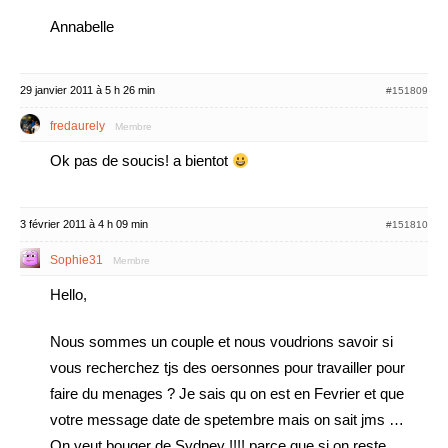
Annabelle
29 janvier 2011 à 5 h 26 min
#151809
fredaurely
Membre
Ok pas de soucis! a bientot
3 février 2011 à 4 h 09 min
#151810
Sophie31
Membre
Hello,
Nous sommes un couple et nous voudrions savoir si
vous recherchez tjs des oersonnes pour travailler pour
faire du menages ? Je sais qu on est en Fevrier et que
votre message date de spetembre mais on sait jms …
On veut bouger de Sydney !!!! parce que si on reste