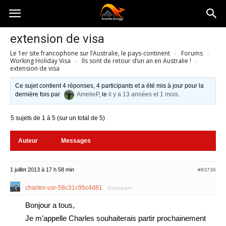
Australia-
extension de visa
Le 1er site francophone sur l’Australie, le pays-continent
›
Forums
›
australie.com
Working Holiday Visa
›
Ils sont de retour d’un an en Australie !
›
extension de visa
Ce sujet contient 4 réponses, 4 participants et a été mis à jour pour la
dernière fois par
AmelieP
, le
il y a 13 années et 1 mois
.
5 sujets de 1 à 5 (sur un total de 5)
Auteur
Messages
1 juillet 2013 à 17 h 58 min
#83736
charles-usr-58c31c95c4d81
Participant
Bonjour a tous,
Je m’appelle Charles souhaiterais partir prochainement