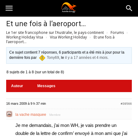
Australia-
Et une fois à l’aeroport…
Le 1er site francophone sur l’Australie, le pays-continent
›
Forums
›
australie.com
Working Holiday Visa
›
Visa Working Holiday
›
Et une fois à
l’aeroport…
Ce sujet contient 7 réponses, 6 participants et a été mis à jour pour la
dernière fois par
Tony69
, le
il y a 17 années et 4 mois
.
8 sujets de 1 à 8 (sur un total de 8)
Auteur
Messages
16 mars 2009 à 9 h 37 min
#39566
la vache masquee
Membre
Je me demandais, j’ai mon WH, je vais prendre un
double de la lettre de confirm’ envoyé à mon ami que j’ai