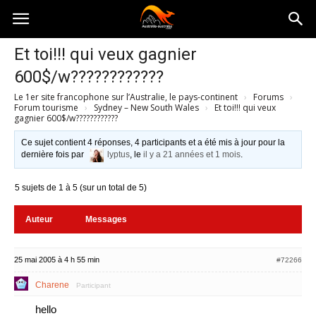
Australia-
Et toi!!! qui veux gagnier
600$/w????????????
australie.com
Le 1er site francophone sur l’Australie, le pays-continent
›
Forums
›
Forum tourisme
›
Sydney – New South Wales
›
Et toi!!! qui veux
gagnier 600$/w????????????
Ce sujet contient 4 réponses, 4 participants et a été mis à jour pour la
dernière fois par
lyptus
, le
il y a 21 années et 1 mois
.
5 sujets de 1 à 5 (sur un total de 5)
Auteur
Messages
25 mai 2005 à 4 h 55 min
#72266
Charene
Participant
hello