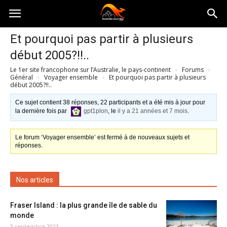
Australia-
Et pourquoi pas partir à plusieurs
début 2005?!!..
australie.com
Le 1er site francophone sur l’Australie, le pays-continent
›
Forums
›
Général
›
Voyager ensemble
›
Et pourquoi pas partir à plusieurs
début 2005?!!..
Ce sujet contient 38 réponses, 22 participants et a été mis à jour pour
la dernière fois par
gpt1plon
, le
il y a 21 années et 7 mois
.
Le forum ‘Voyager ensemble’ est fermé à de nouveaux sujets et
réponses.
Nos articles
Fraser Island : la plus grande île de sable du
monde
5 septembre 2023