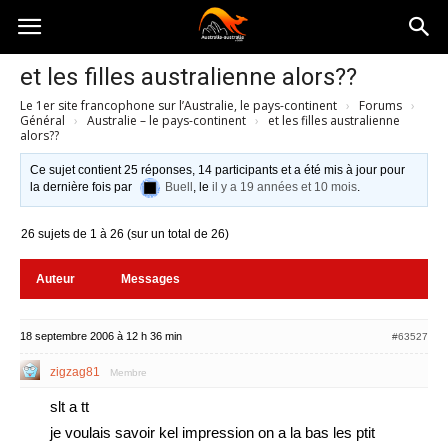
Australia-
et les filles australienne alors??
Le 1er site francophone sur l’Australie, le pays-continent
›
Forums
›
australie.com
Général
›
Australie – le pays-continent
›
et les filles australienne
alors??
Ce sujet contient 25 réponses, 14 participants et a été mis à jour pour
la dernière fois par
Buell
, le
il y a 19 années et 10 mois
.
26 sujets de 1 à 26 (sur un total de 26)
Auteur
Messages
18 septembre 2006 à 12 h 36 min
#63527
zigzag81
Membre
slt a tt
je voulais savoir kel impression on a la bas les ptit