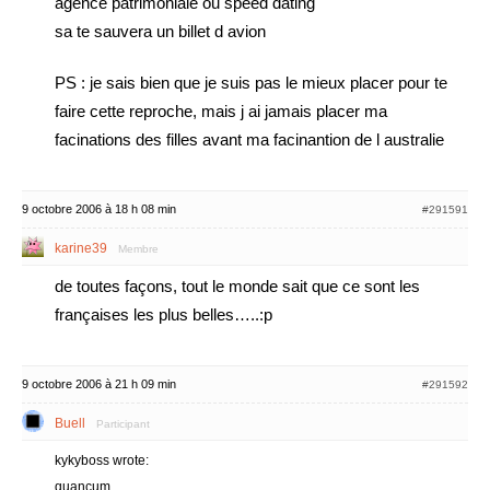
agence patrimoniale ou speed dating
sa te sauvera un billet d avion
PS : je sais bien que je suis pas le mieux placer pour te
faire cette reproche, mais j ai jamais placer ma
facinations des filles avant ma facinantion de l australie
9 octobre 2006 à 18 h 08 min
#291591
karine39
Membre
de toutes façons, tout le monde sait que ce sont les
françaises les plus belles…..:p
9 octobre 2006 à 21 h 09 min
#291592
Buell
Participant
kykyboss wrote:
quancum