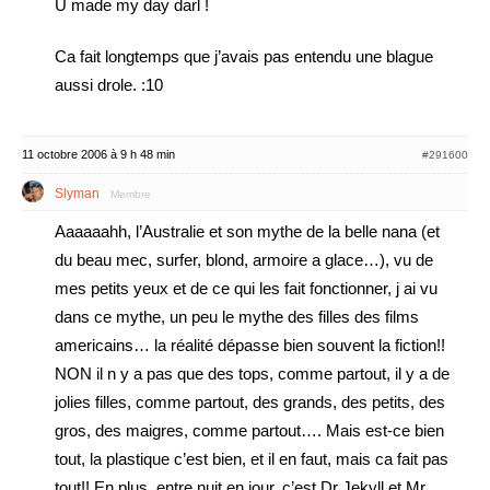
U made my day darl !
Ca fait longtemps que j’avais pas entendu une blague
aussi drole. :10
11 octobre 2006 à 9 h 48 min
#291600
Slyman
Membre
Aaaaaahh, l’Australie et son mythe de la belle nana (et
du beau mec, surfer, blond, armoire a glace…), vu de
mes petits yeux et de ce qui les fait fonctionner, j ai vu
dans ce mythe, un peu le mythe des filles des films
americains… la réalité dépasse bien souvent la fiction!!
NON il n y a pas que des tops, comme partout, il y a de
jolies filles, comme partout, des grands, des petits, des
gros, des maigres, comme partout…. Mais est-ce bien
tout, la plastique c’est bien, et il en faut, mais ca fait pas
tout!! En plus, entre nuit en jour, c’est Dr Jekyll et Mr