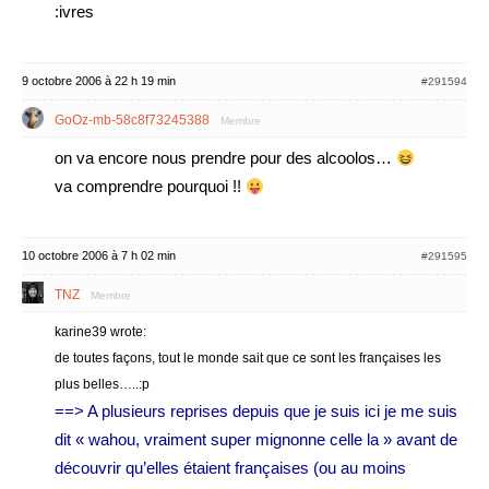
:ivres
9 octobre 2006 à 22 h 19 min
#291594
GoOz-mb-58c8f73245388
Membre
on va encore nous prendre pour des alcoolos…
va comprendre pourquoi !!
10 octobre 2006 à 7 h 02 min
#291595
TNZ
Membre
karine39 wrote:
de toutes façons, tout le monde sait que ce sont les françaises les
plus belles…..:p
==> A plusieurs reprises depuis que je suis ici je me suis
dit « wahou, vraiment super mignonne celle la » avant de
découvrir qu’elles étaient françaises (ou au moins