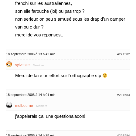
frenchi sur les australiennes,
son elle farouche (lol) ou pas trop ?
non serieux on peu s amusé sous les drap d’un camper
van ou c dur ?
merci de vos reponses..
18 septembre 2006 à 13 h 42 min
#291582
sylvestre
Membre
Merci de faire un effort sur l’orthographe stp
18 septembre 2006 à 14 h 01 min
#291583
melbourne
Membre
j’appelerais ça: une questionalacon!
18 septembre 2006 à 14 h 28 min
#291584