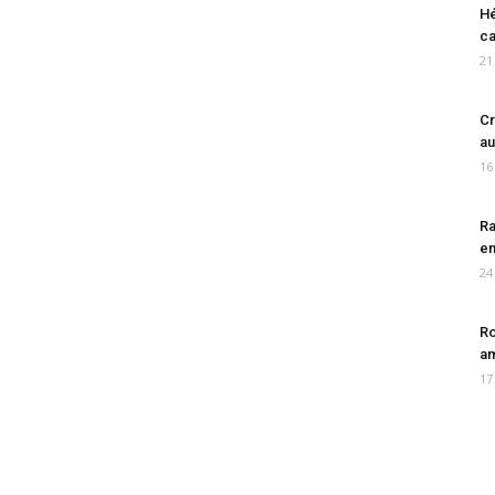
Hé
ca
21
Cr
au
16
Ra
en
24
Ro
am
17