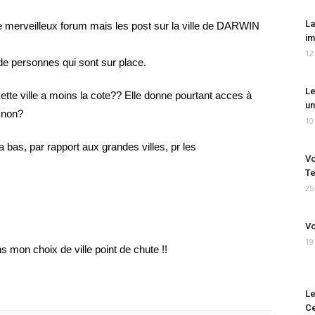
La
ce merveilleux forum mais les post sur la ville de DARWIN
im
12
e personnes qui sont sur place.
Le
cette ville a moins la cote?? Elle donne pourtant acces à
un
 non?
10
la bas, par rapport aux grandes villes, pr les
Vo
Te
25
Vo
19
 mon choix de ville point de chute !!
Le
Ce