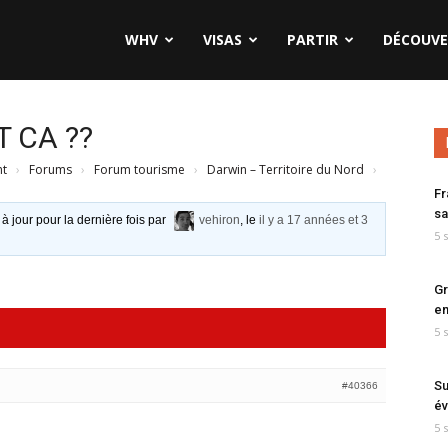
WHV
VISAS
PARTIR
DÉCOUVE
 CA ??
nt
›
Forums
›
Forum tourisme
›
Darwin – Territoire du Nord
›
Fr
sa
 à jour pour la dernière fois par
vehiron
, le
il y a 17 années et 3
5 
Gr
en
5 
Su
#40366
év
5 