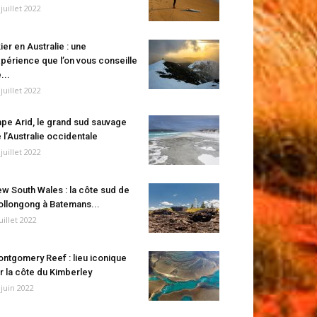
 juillet 2022
ier en Australie : une
périence que l’on vous conseille
...
 juillet 2022
pe Arid, le grand sud sauvage
 l’Australie occidentale
 juillet 2022
w South Wales : la côte sud de
llongong à Batemans...
juillet 2022
ntgomery Reef : lieu iconique
r la côte du Kimberley
 juin 2022