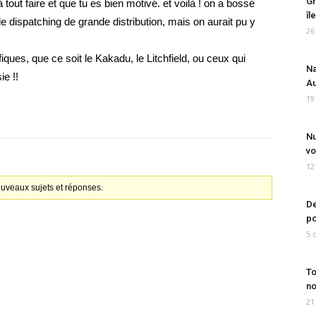
Gr
 tout faire et que tu es bien motivé. et voilà ! on a bossé
îl
 dispatching de grande distribution, mais on aurait pu y
26
iques, que ce soit le Kakadu, le Litchfield, ou ceux qui
Na
ie !!
Au
19
Nu
vo
12
ouveaux sujets et réponses.
De
po
5 
To
no
21