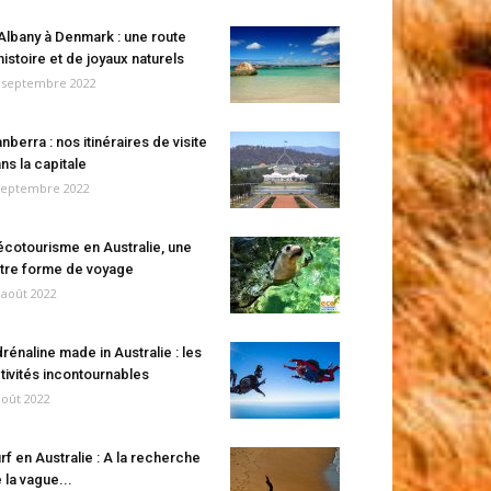
Albany à Denmark : une route
histoire et de joyaux naturels
 septembre 2022
nberra : nos itinéraires de visite
ns la capitale
septembre 2022
écotourisme en Australie, une
tre forme de voyage
 août 2022
rénaline made in Australie : les
tivités incontournables
août 2022
rf en Australie : A la recherche
 la vague...