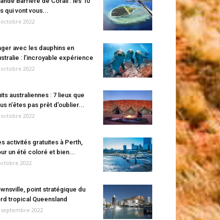
ande Barrière de Corail : les 10
es qui vont vous...
 octobre 2022
ger avec les dauphins en
stralie : l’incroyable expérience
 octobre 2022
its australiennes : 7 lieux que
us n’êtes pas prêt d’oublier...
 octobre 2022
s activités gratuites à Perth,
ur un été coloré et bien...
octobre 2022
wnsville, point stratégique du
rd tropical Queensland
 septembre 2022