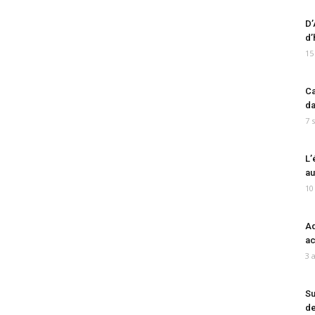
D’
d’
15
Ca
da
7 
L’
au
10
Ad
ac
3 
Su
de