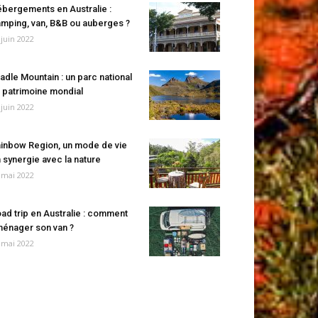
bergements en Australie :
mping, van, B&B ou auberges ?
 juin 2022
adle Mountain : un parc national
 patrimoine mondial
 juin 2022
inbow Region, un mode de vie
 synergie avec la nature
 mai 2022
ad trip en Australie : comment
énager son van ?
 mai 2022