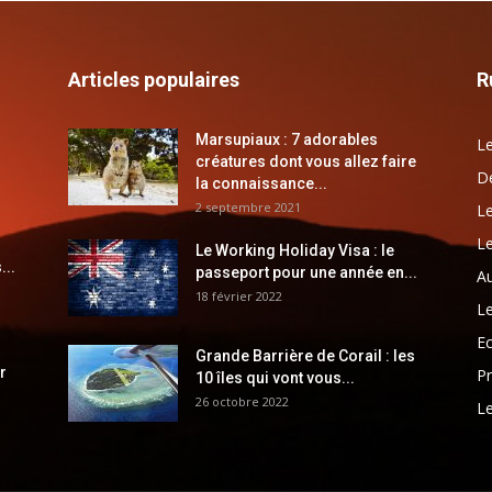
Articles populaires
R
Marsupiaux : 7 adorables
Le
créatures dont vous allez faire
Dé
la connaissance...
2 septembre 2021
Le
Le
Le Working Holiday Visa : le
...
passeport pour une année en...
Au
18 février 2022
Le
E
Grande Barrière de Corail : les
r
Pr
10 îles qui vont vous...
26 octobre 2022
Le