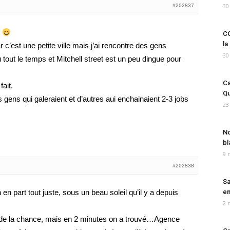
30
#202837
s
CO
la
c’est une petite ville mais j’ai rencontre des gens
30
 tout le temps et Mitchell street est un peu dingue pour
Ca
fait.
Qu
es gens qui galeraient et d’autres aui enchainaient 2-3 jobs
23
No
bl
9 
#202838
Sa
n part tout juste, sous un beau soleil qu’il y a depuis
em
2 
u de la chance, mais en 2 minutes on a trouvé…Agence