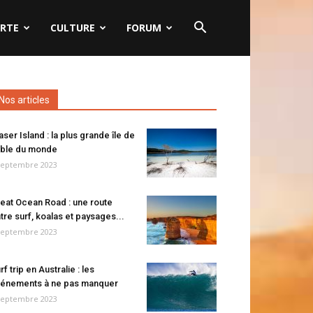
RTE
CULTURE
FORUM
Nos articles
aser Island : la plus grande île de
ble du monde
septembre 2023
eat Ocean Road : une route
tre surf, koalas et paysages...
septembre 2023
rf trip en Australie : les
énements à ne pas manquer
septembre 2023