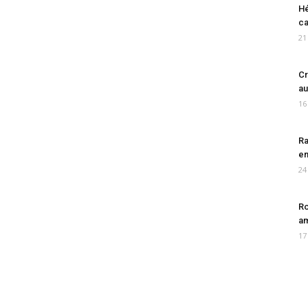
Hé
ca
21
Cr
au
16
Ra
en
24
Ro
am
17