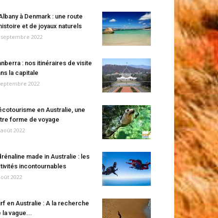
Albany à Denmark : une route
histoire et de joyaux naturels
 septembre 2022
nberra : nos itinéraires de visite
ns la capitale
septembre 2022
écotourisme en Australie, une
tre forme de voyage
 août 2022
rénaline made in Australie : les
tivités incontournables
août 2022
rf en Australie : A la recherche
 la vague...