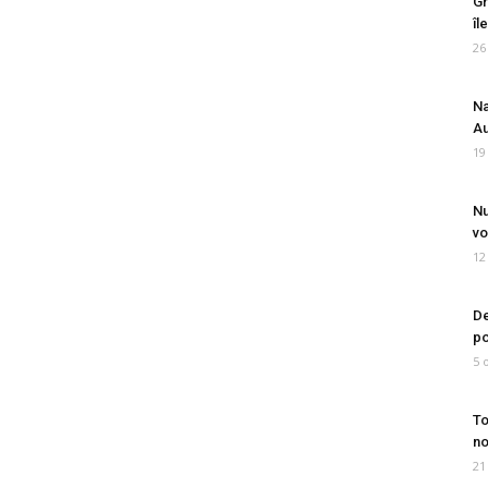
Gr
îl
26
Na
Au
19
Nu
vo
12
De
po
5 
To
no
21