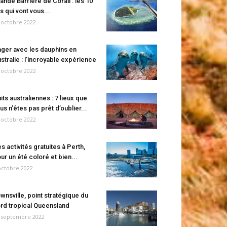
ande Barrière de Corail : les 10
es qui vont vous...
 octobre 2022
ger avec les dauphins en
stralie : l’incroyable expérience
 octobre 2022
its australiennes : 7 lieux que
us n’êtes pas prêt d’oublier...
 octobre 2022
s activités gratuites à Perth,
ur un été coloré et bien...
octobre 2022
wnsville, point stratégique du
rd tropical Queensland
 septembre 2022