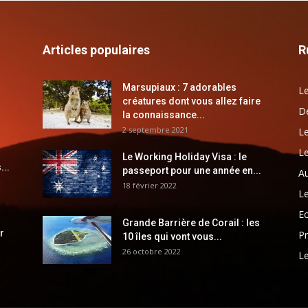
Articles populaires
R
Marsupiaux : 7 adorables
Le
créatures dont vous allez faire
Dé
la connaissance...
2 septembre 2021
Le
Le
Le Working Holiday Visa : le
...
passeport pour une année en...
Au
18 février 2022
Le
E
Grande Barrière de Corail : les
r
Pr
10 îles qui vont vous...
26 octobre 2022
Le