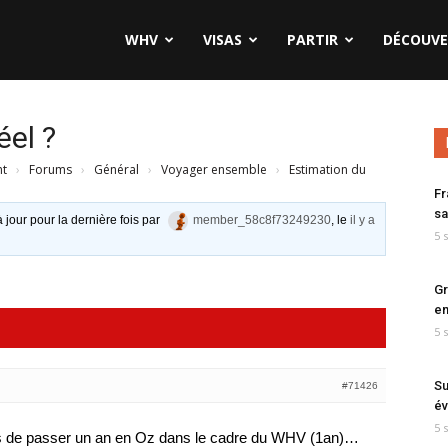
WHV
VISAS
PARTIR
DÉCOUVE
éel ?
nt
›
Forums
›
Général
›
Voyager ensemble
›
Estimation du
Fr
sa
à jour pour la dernière fois par
member_58c8f73249230
, le
il y a
5 
Gr
en
5 
Su
#71426
év
5 
ons de passer un an en Oz dans le cadre du WHV (1an)…