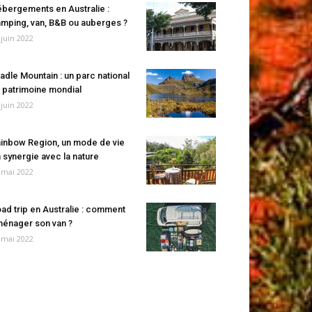
bergements en Australie :
mping, van, B&B ou auberges ?
 juin 2022
adle Mountain : un parc national
 patrimoine mondial
 juin 2022
inbow Region, un mode de vie
 synergie avec la nature
 mai 2022
ad trip en Australie : comment
énager son van ?
 mai 2022