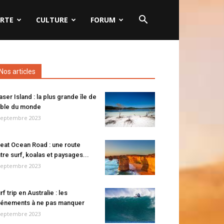
RTE
CULTURE
FORUM
Nos articles
aser Island : la plus grande île de
ble du monde
septembre 2023
eat Ocean Road : une route
tre surf, koalas et paysages...
septembre 2023
rf trip en Australie : les
énements à ne pas manquer
septembre 2023