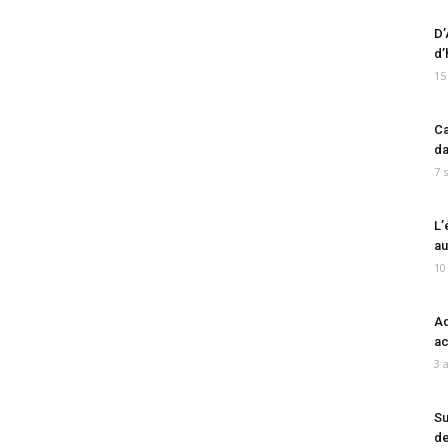
D’
d’
15
Ca
da
7 
L’
au
10
Ad
ac
3 
Su
de