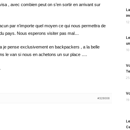
 visa , avec combien peut on s’en sortir en arrivant sur
La
im
12
acun par n’importe quel moyen ce qui nous permettra de
u du pays. Nous esperons visiter pas mal…
Le
un
ra je pense exclusivement en backpackers , a la belle
10
 dans le van si nous en achetons un sur place ….
Vo
…
Te
25
Vo
#328008
19
Le
Ce