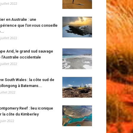
 juillet 2022
ier en Australie : une
périence que l’on vous conseille
...
 juillet 2022
pe Arid, le grand sud sauvage
 l’Australie occidentale
 juillet 2022
w South Wales : la côte sud de
llongong à Batemans...
juillet 2022
ntgomery Reef : lieu iconique
r la côte du Kimberley
 juin 2022