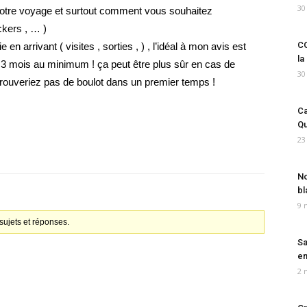
30
otre voyage et surtout comment vous souhaitez
ckers , … )
CO
en arrivant ( visites , sorties , ) , l’idéal à mon avis est
la
 3 mois au minimum ! ça peut être plus sûr en cas de
30
rouveriez pas de boulot dans un premier temps !
Ca
Qu
23
No
bl
9 
ujets et réponses.
Sa
em
2 