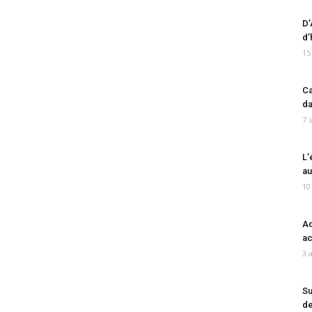
D’
d’
15
Ca
da
7 
L’
au
10
Ad
ac
3 
Su
de