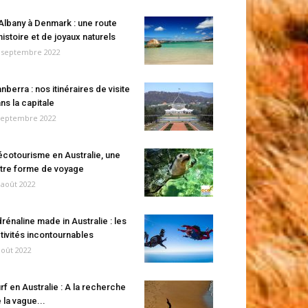
Albany à Denmark : une route
histoire et de joyaux naturels
 septembre 2022
nberra : nos itinéraires de visite
ns la capitale
septembre 2022
écotourisme en Australie, une
tre forme de voyage
 août 2022
rénaline made in Australie : les
tivités incontournables
août 2022
rf en Australie : A la recherche
 la vague...