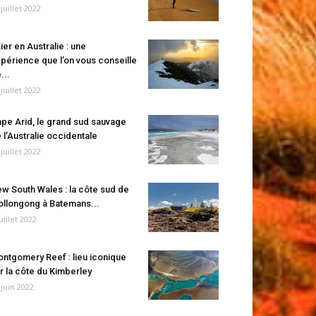
 juillet 2022
ier en Australie : une
périence que l’on vous conseille
...
 juillet 2022
pe Arid, le grand sud sauvage
 l’Australie occidentale
 juillet 2022
w South Wales : la côte sud de
llongong à Batemans...
juillet 2022
ntgomery Reef : lieu iconique
r la côte du Kimberley
 juin 2022