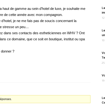
La
pa haut de gamme au sein d’hotel de luxe, je souhaite me
im
re de cette année avec mon compagnon.
12
e d’hotel, je ne me fais pas de soucis concernant la
 je stresse un peu…
Le
urez dans ses contacts des estheticiennes en WHV ? Ont
un
dans ce domaine, que ce soit en boutique, institut ou spa
10
 donner ?
Vo
Te
25
Vo
19
Le
 réponses.
Ce