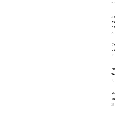
27
Sk
ex
de
20
Ca
de
13
Ne
Wo
6 
Mo
su
29