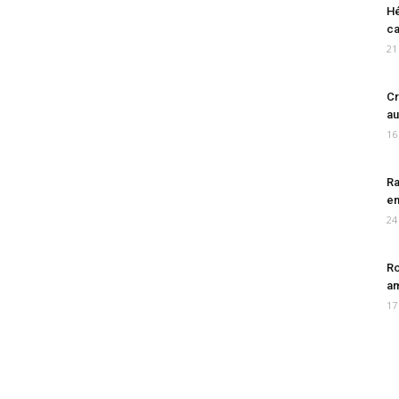
Hé
ca
21
Cr
au
16
Ra
en
24
Ro
am
17