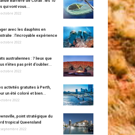
ande Barrière de Corail : les 10
es qui vont vous...
 octobre 2022
ger avec les dauphins en
stralie : l’incroyable expérience
 octobre 2022
its australiennes : 7 lieux que
us n’êtes pas prêt d’oublier...
 octobre 2022
s activités gratuites à Perth,
ur un été coloré et bien...
octobre 2022
wnsville, point stratégique du
rd tropical Queensland
 septembre 2022