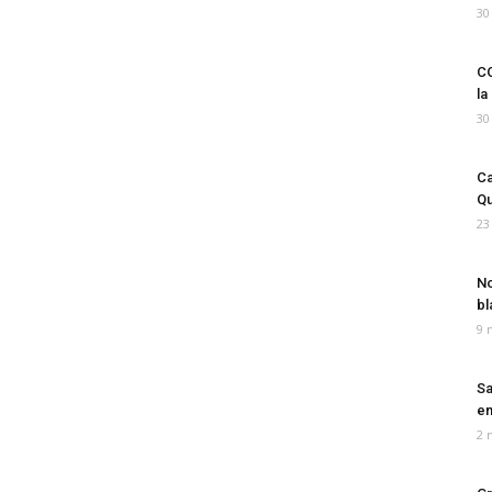
30
CO
la
30
Ca
Qu
23
No
bl
9 
Sa
em
2 