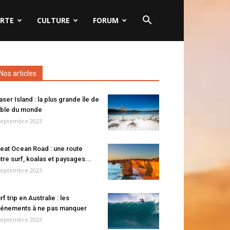
RTE
CULTURE
FORUM
Nos articles
aser Island : la plus grande île de
ble du monde
septembre 2023
eat Ocean Road : une route
tre surf, koalas et paysages...
septembre 2023
rf trip en Australie : les
énements à ne pas manquer
septembre 2023