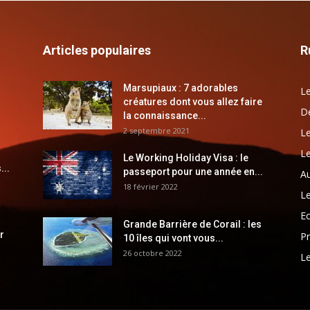
Articles populaires
R
Marsupiaux : 7 adorables
Le
créatures dont vous allez faire
Dé
la connaissance...
2 septembre 2021
Le
Le
Le Working Holiday Visa : le
...
passeport pour une année en...
Au
18 février 2022
Le
E
Grande Barrière de Corail : les
r
Pr
10 îles qui vont vous...
26 octobre 2022
Le