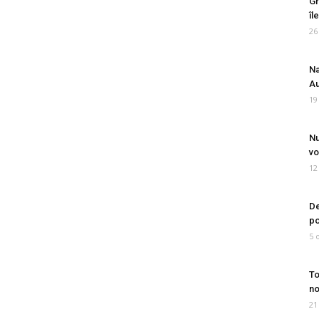
Gr
îl
26
Na
Au
19
Nu
vo
12
De
po
5 
To
no
21