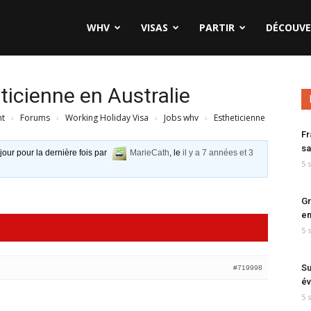
WHV
VISAS
PARTIR
DÉCOUVE
ticienne en Australie
nt
›
Forums
›
Working Holiday Visa
›
Jobs whv
›
Estheticienne
Fr
sa
 jour pour la dernière fois par
MarieCath
, le
il y a 7 années et 3
5 
Gr
en
5 
Su
#719998
év
5 