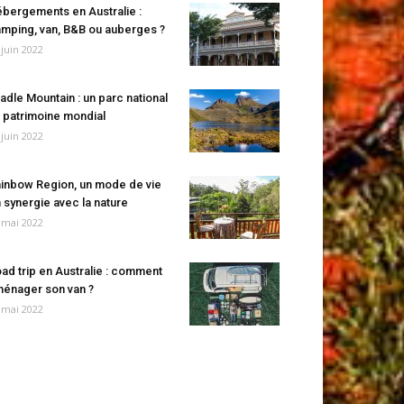
bergements en Australie :
mping, van, B&B ou auberges ?
 juin 2022
adle Mountain : un parc national
 patrimoine mondial
 juin 2022
inbow Region, un mode de vie
 synergie avec la nature
 mai 2022
ad trip en Australie : comment
énager son van ?
 mai 2022