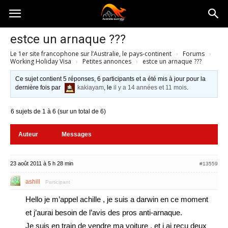
Australia-
estce un arnaque ???
Le 1er site francophone sur l’Australie, le pays-continent
›
Forums
›
australie.com
Working Holiday Visa
›
Petites annonces
›
estce un arnaque ???
Ce sujet contient 5 réponses, 6 participants et a été mis à jour pour la
dernière fois par
kakiayam
, le
il y a 14 années et 11 mois
.
6 sujets de 1 à 6 (sur un total de 6)
Auteur
Messages
23 août 2011 à 5 h 28 min
#13559
ashill
Participant
Hello je m’appel achille , je suis a darwin en ce moment
et j’aurai besoin de l’avis des pros anti-arnaque.
Je suis en train de vendre ma voiture , et j ai recu deux