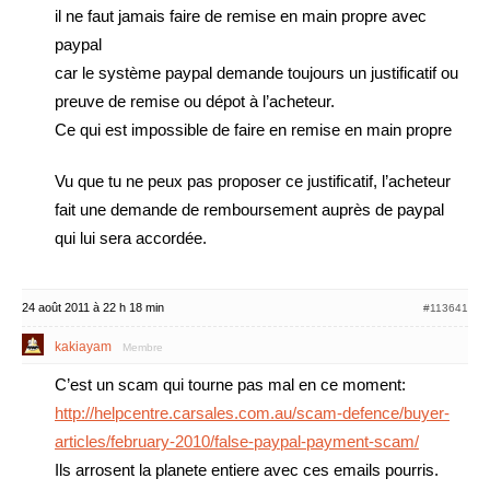
il ne faut jamais faire de remise en main propre avec
paypal
car le système paypal demande toujours un justificatif ou
preuve de remise ou dépot à l’acheteur.
Ce qui est impossible de faire en remise en main propre
Vu que tu ne peux pas proposer ce justificatif, l’acheteur
fait une demande de remboursement auprès de paypal
qui lui sera accordée.
24 août 2011 à 22 h 18 min
#113641
kakiayam
Membre
C’est un scam qui tourne pas mal en ce moment:
http://helpcentre.carsales.com.au/scam-defence/buyer-
articles/february-2010/false-paypal-payment-scam/
Ils arrosent la planete entiere avec ces emails pourris.