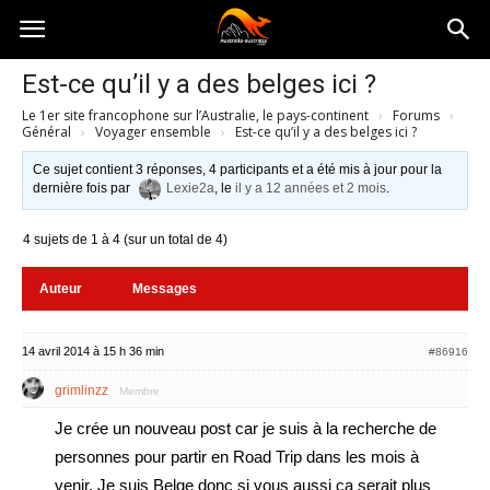
Australia-
Est-ce qu’il y a des belges ici ?
Le 1er site francophone sur l’Australie, le pays-continent
›
Forums
›
australie.com
Général
›
Voyager ensemble
›
Est-ce qu’il y a des belges ici ?
Ce sujet contient 3 réponses, 4 participants et a été mis à jour pour la
dernière fois par
Lexie2a
, le
il y a 12 années et 2 mois
.
4 sujets de 1 à 4 (sur un total de 4)
Auteur
Messages
14 avril 2014 à 15 h 36 min
#86916
grimlinzz
Membre
Je crée un nouveau post car je suis à la recherche de
personnes pour partir en Road Trip dans les mois à
venir. Je suis Belge donc si vous aussi ça serait plus