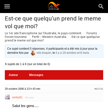
Australia-
Est-ce que quelqu’un prend le meme
vol que moi?
australie.com
Le 1er site francophone sur l’Australie, le pays-continent
›
Forums
›
Forum tourisme
›
Perth – Western Australia
›
Est-ce que quelqu’un
prend le meme vol que moi?
Ce sujet contient 5 réponses, 4 participants et a été mis à jour pour la
dernière fois par
nils boquin
, le
il y a 19 années et 8 mois
.
6 sujets de 1 à 6 (sur un total de 6)
Auteur
Messages
29 octobre 2006 à 13 h 43 min
#62742
serka91
Membre
Salut les gens….