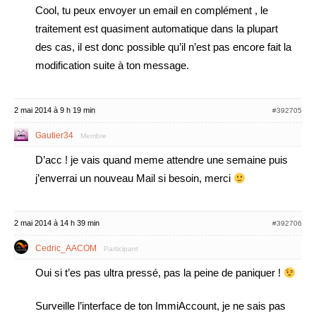
Cool, tu peux envoyer un email en complément , le
traitement est quasiment automatique dans la plupart
des cas, il est donc possible qu’il n’est pas encore fait la
modification suite à ton message.
2 mai 2014 à 9 h 19 min
#392705
Gautier34
Membre
D’acc ! je vais quand meme attendre une semaine puis
j’enverrai un nouveau Mail si besoin, merci
2 mai 2014 à 14 h 39 min
#392706
Cedric_AACOM
Participant
Oui si t’es pas ultra pressé, pas la peine de paniquer !
Surveille l’interface de ton ImmiAccount, je ne sais pas