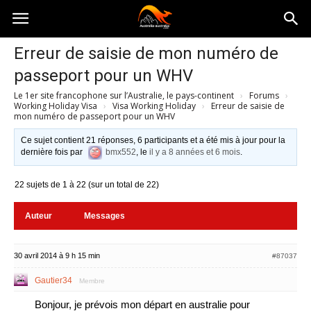
Australia-
Erreur de saisie de mon numéro de
passeport pour un WHV
australie.com
Le 1er site francophone sur l’Australie, le pays-continent
›
Forums
›
Working Holiday Visa
›
Visa Working Holiday
›
Erreur de saisie de
mon numéro de passeport pour un WHV
Ce sujet contient 21 réponses, 6 participants et a été mis à jour pour la
dernière fois par
bmx552
, le
il y a 8 années et 6 mois
.
22 sujets de 1 à 22 (sur un total de 22)
Auteur
Messages
30 avril 2014 à 9 h 15 min
#87037
Gautier34
Membre
Bonjour, je prévois mon départ en australie pour