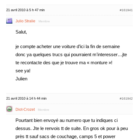
21 avril 2010 à 5 h 47 min
#161941
Julio Stralie
Membre
Salut,
je compte acheter une voiture d’ici la fin de semaine
donc ya quelques trucs qui pourraient m’interesser…jte
te recontacte des que je trouve ma « monture »!
see ya!
Julien
21 avril 2010 à 14 h 44 min
#161942
Diot-Crozet
Membre
Pourtant bien envoyé au numero que tu indiques ci
dessus. Jte le renvois tt de suite. En gros ok pour à peu
près tt sauf sacs de couchage, camps 5 et power