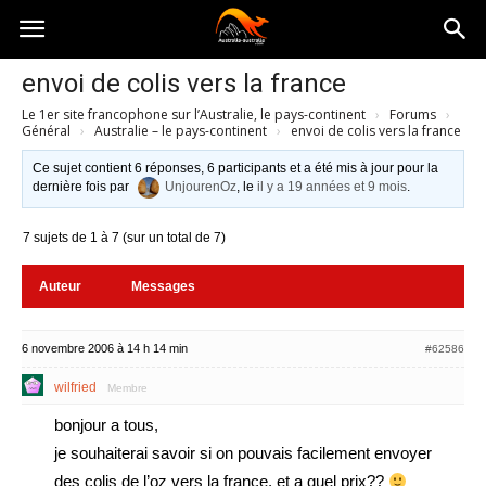
Australia-
envoi de colis vers la france
Le 1er site francophone sur l’Australie, le pays-continent
›
Forums
›
australie.com
Général
›
Australie – le pays-continent
›
envoi de colis vers la france
Ce sujet contient 6 réponses, 6 participants et a été mis à jour pour la
dernière fois par
UnjourenOz
, le
il y a 19 années et 9 mois
.
7 sujets de 1 à 7 (sur un total de 7)
Auteur
Messages
6 novembre 2006 à 14 h 14 min
#62586
wilfried
Membre
bonjour a tous,
je souhaiterai savoir si on pouvais facilement envoyer
des colis de l’oz vers la france, et a quel prix??