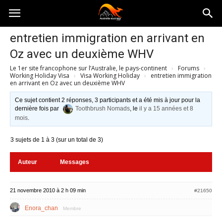
Australia-
entretien immigration en arrivant en
Oz avec un deuxième WHV
australie.com
Le 1er site francophone sur l’Australie, le pays-continent
›
Forums
›
Working Holiday Visa
›
Visa Working Holiday
›
entretien immigration
en arrivant en Oz avec un deuxième WHV
Ce sujet contient 2 réponses, 3 participants et a été mis à jour pour la
dernière fois par
Toothbrush Nomads
, le
il y a 15 années et 8
mois
.
3 sujets de 1 à 3 (sur un total de 3)
Auteur
Messages
21 novembre 2010 à 2 h 09 min
#21650
Enora_chan
Membre