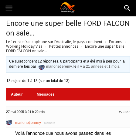
Australia-
Encore une super belle FORD FALCON
on sale…
australie.com
Le 1er site francophone sur l’Australie, le pays-continent
›
Forums
›
Working Holiday Visa
›
Petites annonces
›
Encore une super belle
FORD FALCON on sale…
Ce sujet contient 12 réponses, 6 participants et a été mis à jour pour la
dernière fois par
marionetjeremy
, le
il y a 21 années et 1 mois
.
13 sujets de 1 à 13 (sur un total de 13)
Auteur
Messages
27 mai 2005 à 21 h 22 min
#72227
marionetjeremy
Membre
Voilà l’annonce que nous avons passez dans les