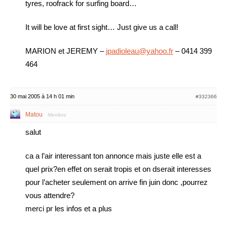
tyres, roofrack for surfing board…
It will be love at first sight… Just give us a call!
MARION et JEREMY –
jpadioleau@yahoo.fr
– 0414 399
464
30 mai 2005 à 14 h 01 min
#332366
Matou
Membre
salut
ca a l’air interessant ton annonce mais juste elle est a
quel prix?en effet on serait tropis et on dserait interesses
pour l’acheter seulement on arrive fin juin donc ,pourrez
vous attendre?
merci pr les infos et a plus