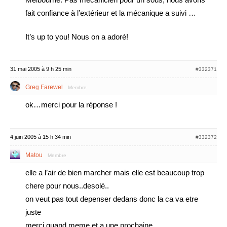
fait confiance à l’extérieur et la mécanique a suivi …
It’s up to you! Nous on a adoré!
31 mai 2005 à 9 h 25 min
#332371
Greg Farewel
Membre
ok…merci pour la réponse !
4 juin 2005 à 15 h 34 min
#332372
Matou
Membre
elle a l’air de bien marcher mais elle est beaucoup trop
chere pour nous..desolé..
on veut pas tout depenser dedans donc la ca va etre
juste
merci quand meme et a une prochaine