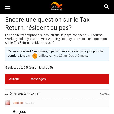
Australia-
Encore une question sur le Tax
Return, résident ou pas?
australie.com
Le 1er site francophone sur l’Australie, le pays-continent
›
Forums
›
Working Holiday Visa
›
Visa Working Holiday
›
Encore une question
sur le Tax Return, résident ou pas?
Ce sujet contient 4 réponses, 3 participants et a été mis à jour pour la
dernière fois par
briiice
, le
il y a 15 années et 5 mois
.
5 sujets de 1 à 5 (sur un total de 5)
Auteur
Messages
19 février 2011 à 7 h 17 min
#18961
label.lo
Membre
Bonjour,