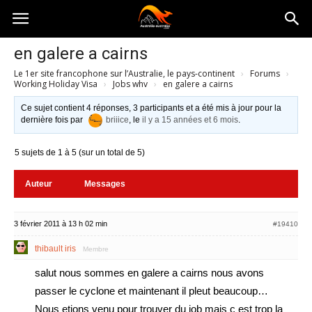
Australia-
en galere a cairns
Le 1er site francophone sur l’Australie, le pays-continent
›
Forums
›
australie.com
Working Holiday Visa
›
Jobs whv
›
en galere a cairns
Ce sujet contient 4 réponses, 3 participants et a été mis à jour pour la
dernière fois par
briiice
, le
il y a 15 années et 6 mois
.
5 sujets de 1 à 5 (sur un total de 5)
Auteur
Messages
3 février 2011 à 13 h 02 min
#19410
thibault iris
Membre
salut nous sommes en galere a cairns nous avons
passer le cyclone et maintenant il pleut beaucoup…
Nous etions venu pour trouver du job mais c est trop la