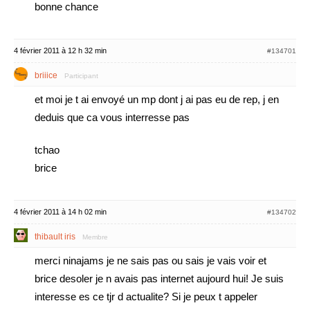
bonne chance
4 février 2011 à 12 h 32 min
#134701
briiice
Participant
et moi je t ai envoyé un mp dont j ai pas eu de rep, j en
deduis que ca vous interresse pas
tchao
brice
4 février 2011 à 14 h 02 min
#134702
thibault iris
Membre
merci ninajams je ne sais pas ou sais je vais voir et
brice desoler je n avais pas internet aujourd hui! Je suis
interesse es ce tjr d actualite? Si je peux t appeler