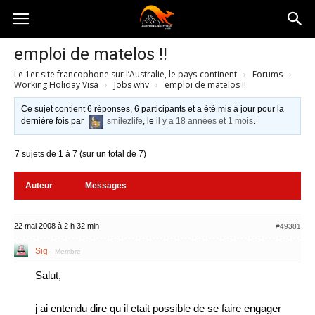
Australia-
emploi de matelos !!
Le 1er site francophone sur l’Australie, le pays-continent
›
Forums
›
australie.com
Working Holiday Visa
›
Jobs whv
›
emploi de matelos !!
Ce sujet contient 6 réponses, 6 participants et a été mis à jour pour la
dernière fois par
smilezlife
, le
il y a 18 années et 1 mois
.
7 sujets de 1 à 7 (sur un total de 7)
Auteur
Messages
22 mai 2008 à 2 h 32 min
#49381
Sig
Membre
Salut,
j ai entendu dire qu il etait possible de se faire engager