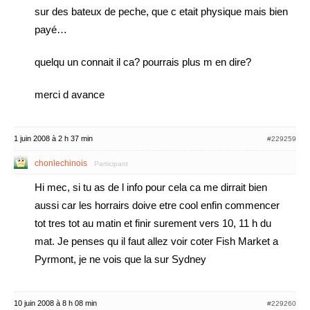
sur des bateux de peche, que c etait physique mais bien
payé…
quelqu un connait il ca? pourrais plus m en dire?
merci d avance
1 juin 2008 à 2 h 37 min
#229259
chonlechinois
Participant
Hi mec, si tu as de l info pour cela ca me dirrait bien
aussi car les horrairs doive etre cool enfin commencer
tot tres tot au matin et finir surement vers 10, 11 h du
mat. Je penses qu il faut allez voir coter Fish Market a
Pyrmont, je ne vois que la sur Sydney
10 juin 2008 à 8 h 08 min
#229260