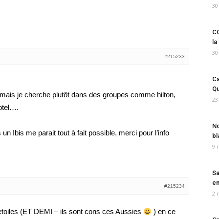
30
CO
la
30
#215233
Ca
Qu
, mais je cherche plutôt dans des groupes comme hilton,
23
otel….
No
Ibis me parait tout à fait possible, merci pour l’info
bl
9 
Sa
em
#215234
2 
étoiles (ET DEMI – ils sont cons ces Aussies
) en ce