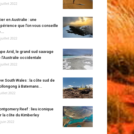
 juillet 2022
ier en Australie : une
périence que l’on vous conseille
...
 juillet 2022
pe Arid, le grand sud sauvage
 l’Australie occidentale
 juillet 2022
w South Wales : la côte sud de
llongong à Batemans...
juillet 2022
ntgomery Reef : lieu iconique
r la côte du Kimberley
 juin 2022