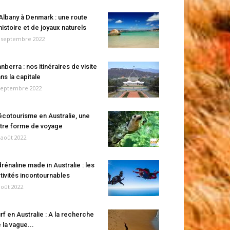
Albany à Denmark : une route
histoire et de joyaux naturels
 septembre 2022
nberra : nos itinéraires de visite
ns la capitale
septembre 2022
écotourisme en Australie, une
tre forme de voyage
 août 2022
rénaline made in Australie : les
tivités incontournables
août 2022
rf en Australie : A la recherche
 la vague...