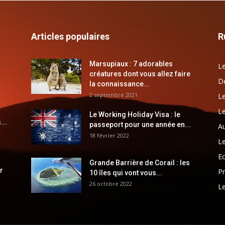
Articles populaires
R
Marsupiaux : 7 adorables
Le
créatures dont vous allez faire
Dé
la connaissance...
2 septembre 2021
Le
Le
Le Working Holiday Visa : le
...
passeport pour une année en...
Au
18 février 2022
Le
E
Grande Barrière de Corail : les
r
Pr
10 îles qui vont vous...
26 octobre 2022
Le