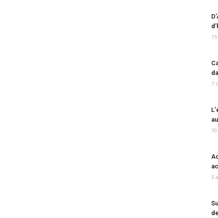
D’
d’
15
Ca
da
7 
L’
au
10
Ad
ac
3 
Su
de