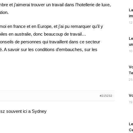
e et j’aimerai trouver un travail dans l’hotellerie de luxe,
La
tion.
im
12
moi en france et en Europe, et j’ai pu remarquer qu’il y
oiles en australie, donc beaucoup de travail…
Le
conseils de personnes qui travaillent dans ce secteur
un
lé. A savoir sur les conditions d’embauches, sur les
10
Vo
Te
25
Vo
#215232
19
assz souvent ici a Sydney
Le
Ce