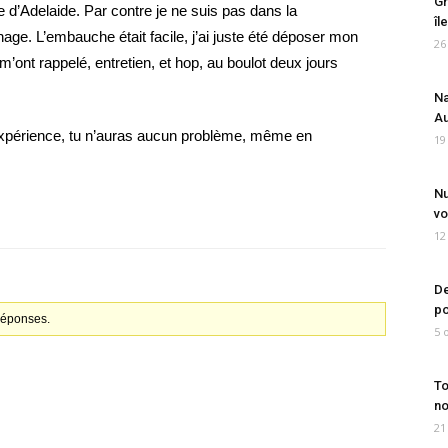
Gr
d’Adelaide. Par contre je ne suis pas dans la
îl
ge. L’embauche était facile, j’ai juste été déposer mon
26
m’ont rappelé, entretien, et hop, au boulot deux jours
Na
Au
l’expérience, tu n’auras aucun problème, même en
19
Nu
vo
12
De
po
 réponses.
5 
To
no
21