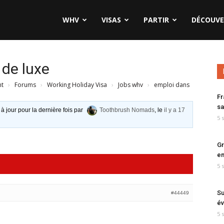
WHV
VISAS
PARTIR
DÉCOUVE
 de luxe
nt
›
Forums
›
Working Holiday Visa
›
Jobs whv
›
emploi dans
Fr
sa
 à jour pour la dernière fois par
Toothbrush Nomads
, le
il y a 17
5 
Gr
en
5 
Su
#44449
év
5 