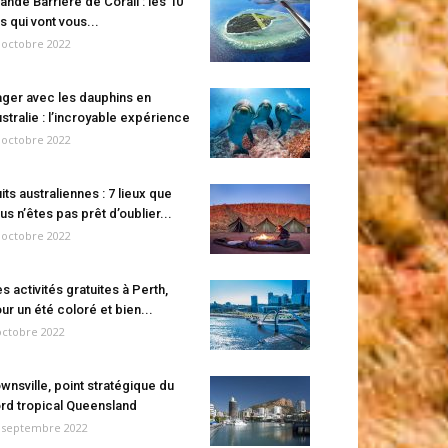
ande Barrière de Corail : les 10
es qui vont vous...
 octobre 2022
ger avec les dauphins en
stralie : l’incroyable expérience
 octobre 2022
its australiennes : 7 lieux que
us n’êtes pas prêt d’oublier...
 octobre 2022
s activités gratuites à Perth,
ur un été coloré et bien...
octobre 2022
wnsville, point stratégique du
rd tropical Queensland
 septembre 2022