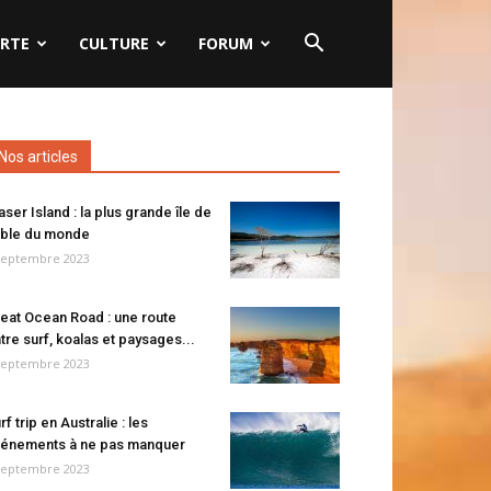
RTE
CULTURE
FORUM
Nos articles
aser Island : la plus grande île de
ble du monde
septembre 2023
eat Ocean Road : une route
tre surf, koalas et paysages...
septembre 2023
rf trip en Australie : les
énements à ne pas manquer
septembre 2023