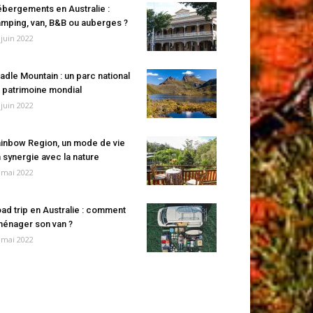
bergements en Australie :
mping, van, B&B ou auberges ?
 juin 2022
adle Mountain : un parc national
 patrimoine mondial
 juin 2022
inbow Region, un mode de vie
 synergie avec la nature
 mai 2022
ad trip en Australie : comment
énager son van ?
 mai 2022