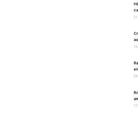
Hé
ca
21
Cr
au
16
Ra
en
24
Ro
am
17