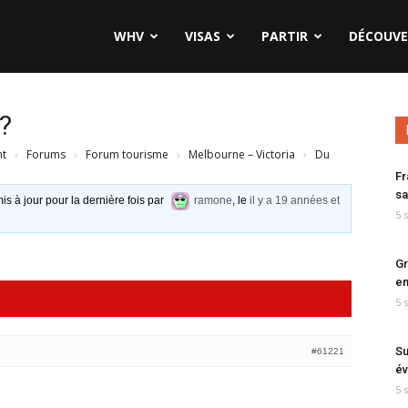
WHV
VISAS
PARTIR
DÉCOUVE
?
nt
›
Forums
›
Forum tourisme
›
Melbourne – Victoria
›
Du
Fr
sa
is à jour pour la dernière fois par
ramone
, le
il y a 19 années et
5 
Gr
en
5 
Su
#61221
év
5 