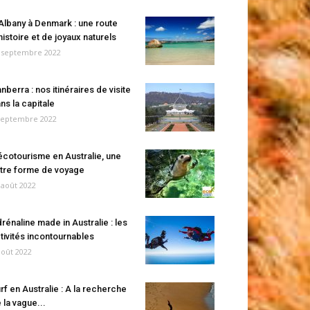
Albany à Denmark : une route
histoire et de joyaux naturels
 septembre 2022
nberra : nos itinéraires de visite
ns la capitale
septembre 2022
écotourisme en Australie, une
tre forme de voyage
 août 2022
rénaline made in Australie : les
tivités incontournables
août 2022
rf en Australie : A la recherche
 la vague...