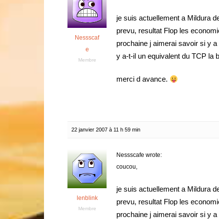
je suis actuellement a Mildura 
prevu, resultat Flop les econom
Nessscaf
prochaine j aimerai savoir si y a 
e
y a-t-il un equivalent du TCP l
Membre
merci d avance.
22 janvier 2007 à 11 h 59 min
Nessscafe wrote:
coucou,
je suis actuellement a Mildura 
lenblink
prevu, resultat Flop les econom
Membre
prochaine j aimerai savoir si y a 