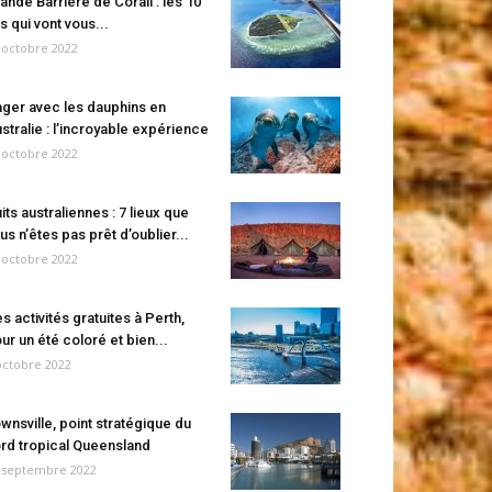
ande Barrière de Corail : les 10
es qui vont vous...
 octobre 2022
ger avec les dauphins en
stralie : l’incroyable expérience
 octobre 2022
its australiennes : 7 lieux que
us n’êtes pas prêt d’oublier...
 octobre 2022
s activités gratuites à Perth,
ur un été coloré et bien...
octobre 2022
wnsville, point stratégique du
rd tropical Queensland
 septembre 2022