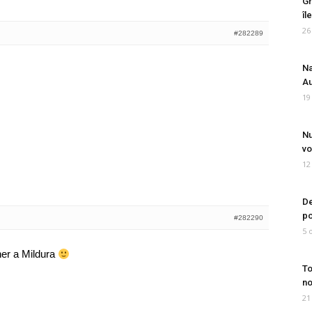
Gr
îl
26
#282289
Na
Au
19
Nu
vo
12
De
po
#282290
5 
ner a Mildura
To
no
21