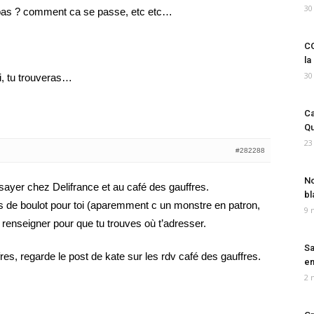
30
a bas ? comment ca se passe, etc etc…
CO
la
30
oi, tu trouveras…
Ca
Qu
23
#282288
No
ayer chez Delifrance et au café des gauffres.
bl
pas de boulot pour toi (aparemment c un monstre en patron,
9 
e renseigner pour que tu trouves où t’adresser.
Sa
res, regarde le post de kate sur les rdv café des gauffres.
em
2 