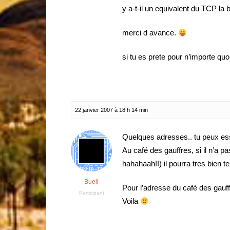
y a-t-il un equivalent du TCP l
merci d avance.
si tu es prete pour n’importe qu
22 janvier 2007 à 18 h 14 min
Quelques adresses.. tu peux ess
Au café des gauffres, si il n’a 
hahahaah!!) il pourra tres bien t
Buell
Pour l’adresse du café des gauff
Participant
Voila