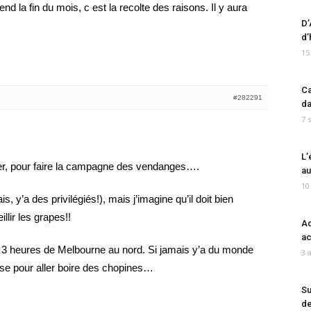
tend la fin du mois, c est la recolte des raisons. Il y aura
D’
d’
15
Ca
#282291
da
7 
L’
rier, pour faire la campagne des vendanges….
au
10
s, y’a des privilégiés!), mais j’imagine qu’il doit bien
llir les grapes!!
Ad
ac
, 3 heures de Melbourne au nord. Si jamais y’a du monde
3 
sse pour aller boire des chopines…
Su
de