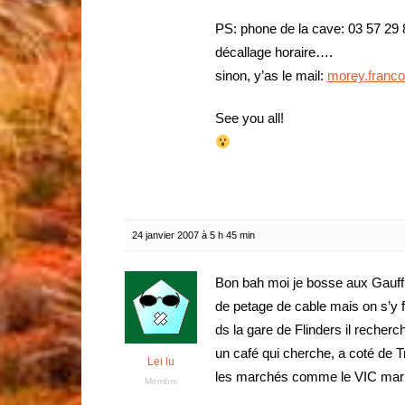
PS: phone de la cave: 03 57 29 8
décallage horaire….
sinon, y’as le mail:
morey.franco
See you all!
24 janvier 2007 à 5 h 45 min
Bon bah moi je bosse aux Gauff
de petage de cable mais on s’y f
ds la gare de Flinders il reche
un café qui cherche, a coté de T
Lei lu
les marchés comme le VIC marke
Membre