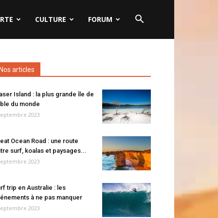
RTE
CULTURE
FORUM
Nos articles
aser Island : la plus grande île de
ble du monde
septembre 2023
eat Ocean Road : une route
tre surf, koalas et paysages...
septembre 2023
rf trip en Australie : les
énements à ne pas manquer
septembre 2023