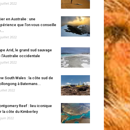
 juillet 2022
ier en Australie : une
périence que l’on vous conseille
...
 juillet 2022
pe Arid, le grand sud sauvage
 l’Australie occidentale
 juillet 2022
w South Wales : la côte sud de
llongong à Batemans...
juillet 2022
ntgomery Reef : lieu iconique
r la côte du Kimberley
 juin 2022