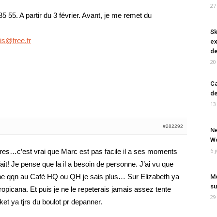
27
5 55. A partir du 3 février. Avant, je me remet du
Sk
is@free.fr
ex
de
20
Ca
de
13
#282292
Ne
Wo
6 
res…c’est vrai que Marc est pas facile il a ses moments
ait! Je pense que la il a besoin de personne. J’ai vu que
rche qqn au Café HQ ou QH je sais plus… Sur Elizabeth ya
Mo
su
ropicana. Et puis je ne le repeterais jamais assez tente
29
t ya tjrs du boulot pr depanner.