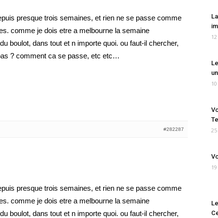
La
depuis presque trois semaines, et rien ne se passe comme
im
ies. comme je dois etre a melbourne la semaine
12
du boulot, dans tout et n importe quoi. ou faut-il chercher,
a bas ? comment ca se passe, etc etc…
Le
un
10
Vo
Te
#282287
25
Vo
19
depuis presque trois semaines, et rien ne se passe comme
ies. comme je dois etre a melbourne la semaine
Le
du boulot, dans tout et n importe quoi. ou faut-il chercher,
Ce