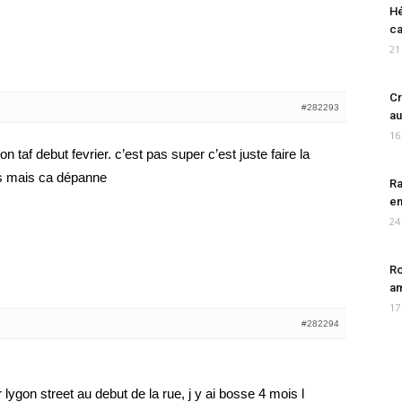
Hé
ca
21
Cr
#282293
au
16
on taf debut fevrier. c’est pas super c’est juste faire la
s mais ca dépanne
Ra
en
24
Ro
am
17
#282294
 lygon street au debut de la rue, j y ai bosse 4 mois l