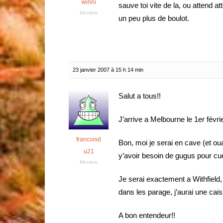
winni
sauve toi vite de la, ou attend at
Membre
un peu plus de boulot.
23 janvier 2007 à 15 h 14 min
Salut a tous!!
J’arrive a Melbourne le 1er fév
francoisd
Bon, moi je serai en cave (et ouai
u21
y’avoir besoin de gugus pour cuei
Membre
Je serai exactement a Withfield
dans les parage, j’aurai une cai
A bon entendeur!!