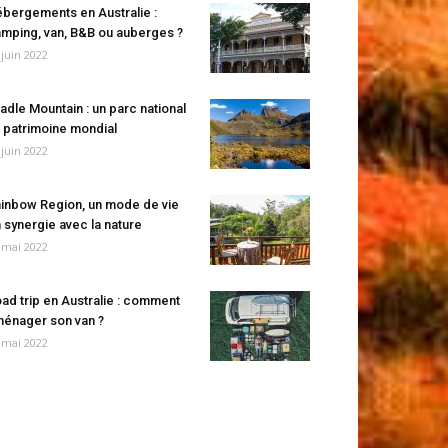
bergements en Australie :
mping, van, B&B ou auberges ?
 juin 2022
adle Mountain : un parc national
 patrimoine mondial
 juin 2022
inbow Region, un mode de vie
 synergie avec la nature
 mai 2022
ad trip en Australie : comment
énager son van ?
 mai 2022