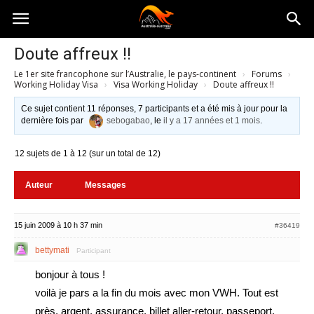
Australia-
Doute affreux !!
Le 1er site francophone sur l’Australie, le pays-continent
›
Forums
›
australie.com
Working Holiday Visa
›
Visa Working Holiday
›
Doute affreux !!
Ce sujet contient 11 réponses, 7 participants et a été mis à jour pour la
dernière fois par
sebogabao
, le
il y a 17 années et 1 mois
.
12 sujets de 1 à 12 (sur un total de 12)
Auteur
Messages
15 juin 2009 à 10 h 37 min
#36419
bettymati
Participant
bonjour à tous !
voilà je pars a la fin du mois avec mon VWH. Tout est
près, argent, assurance, billet aller-retour, passeport.