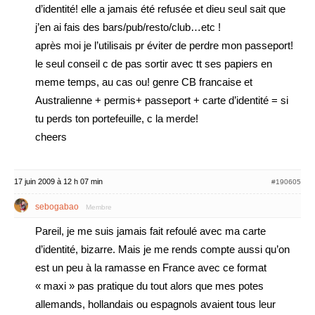
d’identité! elle a jamais été refusée et dieu seul sait que
j’en ai fais des bars/pub/resto/club…etc !
après moi je l’utilisais pr éviter de perdre mon passeport!
le seul conseil c de pas sortir avec tt ses papiers en
meme temps, au cas ou! genre CB francaise et
Australienne + permis+ passeport + carte d’identité = si
tu perds ton portefeuille, c la merde!
cheers
17 juin 2009 à 12 h 07 min
#190605
sebogabao
Membre
Pareil, je me suis jamais fait refoulé avec ma carte
d’identité, bizarre. Mais je me rends compte aussi qu’on
est un peu à la ramasse en France avec ce format
« maxi » pas pratique du tout alors que mes potes
allemands, hollandais ou espagnols avaient tous leur