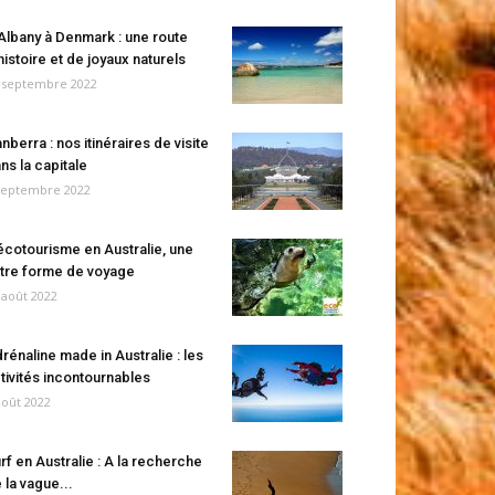
Albany à Denmark : une route
histoire et de joyaux naturels
 septembre 2022
nberra : nos itinéraires de visite
ns la capitale
septembre 2022
écotourisme en Australie, une
tre forme de voyage
 août 2022
rénaline made in Australie : les
tivités incontournables
août 2022
rf en Australie : A la recherche
 la vague...