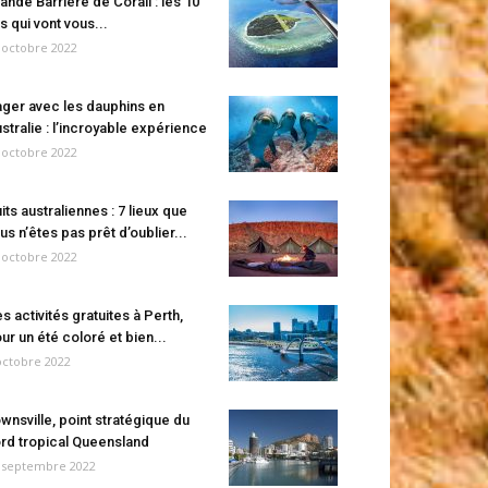
ande Barrière de Corail : les 10
es qui vont vous...
 octobre 2022
ger avec les dauphins en
stralie : l’incroyable expérience
 octobre 2022
its australiennes : 7 lieux que
us n’êtes pas prêt d’oublier...
 octobre 2022
s activités gratuites à Perth,
ur un été coloré et bien...
octobre 2022
wnsville, point stratégique du
rd tropical Queensland
 septembre 2022