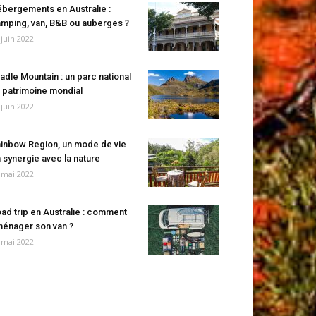
bergements en Australie :
mping, van, B&B ou auberges ?
 juin 2022
adle Mountain : un parc national
 patrimoine mondial
 juin 2022
inbow Region, un mode de vie
 synergie avec la nature
 mai 2022
ad trip en Australie : comment
énager son van ?
 mai 2022