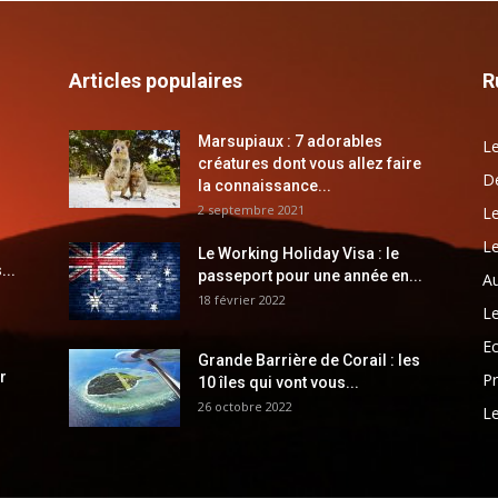
Articles populaires
R
Marsupiaux : 7 adorables
Le
créatures dont vous allez faire
Dé
la connaissance...
2 septembre 2021
Le
Le
Le Working Holiday Visa : le
...
passeport pour une année en...
Au
18 février 2022
Le
E
Grande Barrière de Corail : les
r
Pr
10 îles qui vont vous...
26 octobre 2022
Le