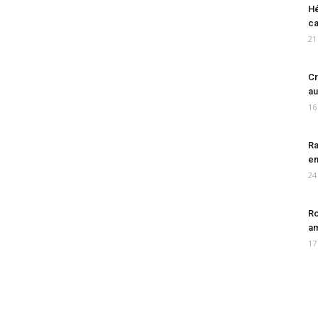
Hé
ca
21
Cr
au
16
Ra
en
24
Ro
am
17