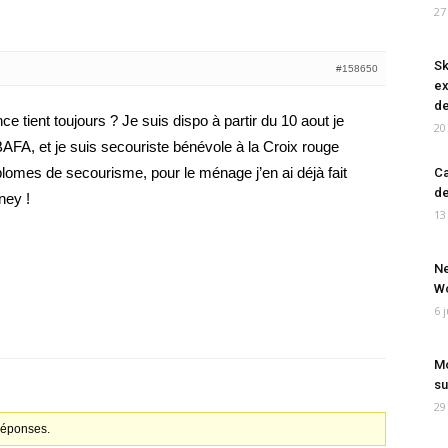
27
Sk
#158650
ex
de
once tient toujours ? Je suis dispo à partir du 10 aout je
20
BAFA, et je suis secouriste bénévole à la Croix rouge
plomes de secourisme, pour le ménage j’en ai déjà fait
Ca
de
ney !
13
Ne
Wo
6 
Mo
su
29
 réponses.