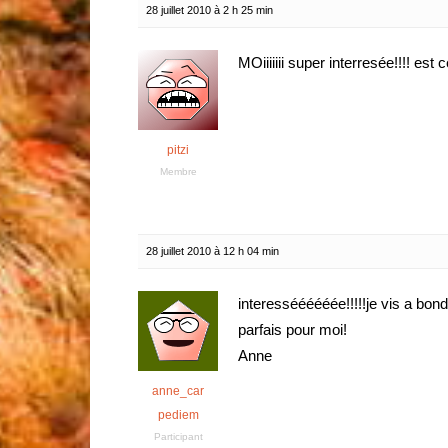
28 juillet 2010 à 2 h 25 min
MOiiiiiii super interresée!!!! est 
pitzi
Membre
28 juillet 2010 à 12 h 04 min
interesséééééée!!!!!je vis a bond
parfais pour moi!
Anne
anne_car
pediem
Participant