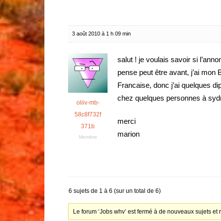
3 août 2010 à 1 h 09 min
salut ! je voulais savoir si l’ann
pense peut être avant, j’ai mon 
Francaise, donc j’ai quelques di
chez quelques personnes à syd
oliiv-mb-
58c8f732f
merci
371b
marion
Membre
6 sujets de 1 à 6 (sur un total de 6)
Le forum ‘Jobs whv’ est fermé à de nouveaux sujets et