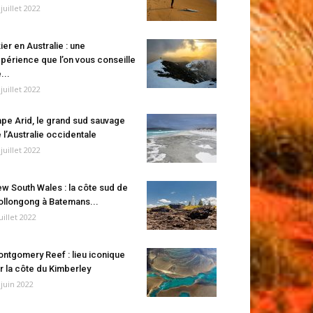
 juillet 2022
ier en Australie : une
périence que l’on vous conseille
...
 juillet 2022
pe Arid, le grand sud sauvage
 l’Australie occidentale
 juillet 2022
w South Wales : la côte sud de
llongong à Batemans...
juillet 2022
ntgomery Reef : lieu iconique
r la côte du Kimberley
 juin 2022