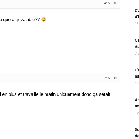
#158648
D’
d’
ce que c tjr valable??
15
Ca
da
7 
L’
au
#158649
10
i en plus et travaille le matin uniquement donc ça serait
Ad
ac
3 
Su
de