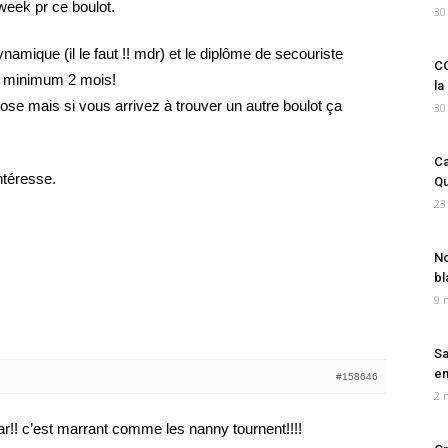
 week pr ce boulot.
30
namique (il le faut !! mdr) et le diplôme de secouriste
CO
r minimum 2 mois!
la
ose mais si vous arrivez à trouver un autre boulot ça
30
Ca
ntéresse.
Qu
23
No
bl
9 
Sa
em
#158646
2 
r!! c’est marrant comme les nanny tournent!!!!