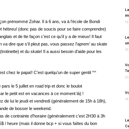
La
im
arçon prénommé Zohar. Il à 6 ans, va à l’école de Bondi
12
s et hébreu! (donc pas de soucis pour se faire comprendre)
nglais et de tte façon c’est ce qu’il y a de mieux! Il faut
Le
un
 on va dire que s’il pleut pas, vous passez l’aprem’ au skate
10
trotinette) et du skate! Il a aussi besoin d’aide pour les
Vo
Te
est chez le papa!! C’est quelqu’un de super gentil ^^
25
 pars le 5 juillet en road trip et donc le boulot
Vo
ar le petit est en vacances à ce moment là) !
19
 de lui le jeudi et vendredi (généralement de 15h à 18h),
mande de bosser le weekend.
pas de contrainte d’horaire (généralement c’est 2H30 à 3h
Le
 / heure (mais il donne bcp + si vous faîtes du bon
Ce