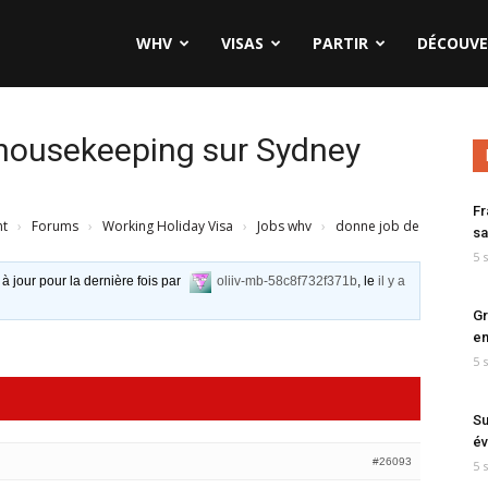
WHV
VISAS
PARTIR
DÉCOUVE
 housekeeping sur Sydney
Fr
nt
›
Forums
›
Working Holiday Visa
›
Jobs whv
›
donne job de
sa
5 
 à jour pour la dernière fois par
oliiv-mb-58c8f732f371b
, le
il y a
Gr
en
5 
Su
év
#26093
5 