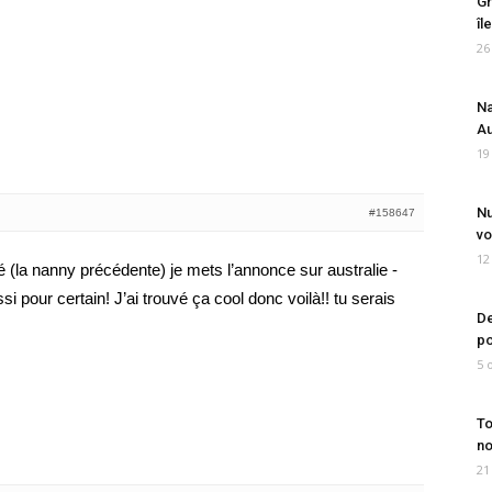
Gr
îl
26
Na
Au
19
Nu
#158647
vo
12
é (la nanny précédente) je mets l’annonce sur australie -
ssi pour certain! J’ai trouvé ça cool donc voilà!! tu serais
De
po
5 
To
no
21