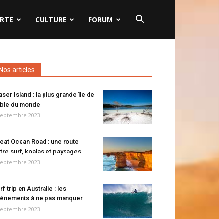
RTE
CULTURE
FORUM
Nos articles
aser Island : la plus grande île de
ble du monde
septembre 2023
eat Ocean Road : une route
tre surf, koalas et paysages...
septembre 2023
rf trip en Australie : les
énements à ne pas manquer
septembre 2023