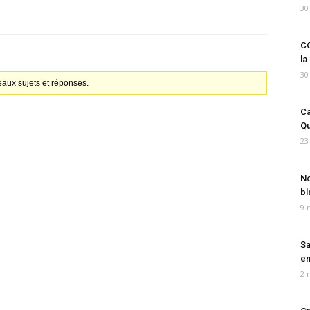
30
CO
la
30
aux sujets et réponses.
Ca
Qu
23
No
bl
9 
Sa
em
2 