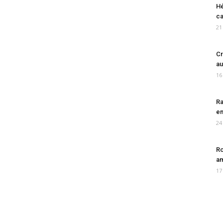
Hé
ca
21
Cr
au
16
Ra
en
24
Ro
am
17