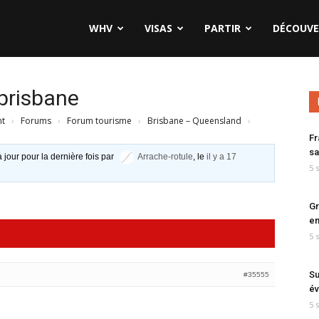
WHV
VISAS
PARTIR
DÉCOUVE
 brisbane
nt
›
Forums
›
Forum tourisme
›
Brisbane – Queensland
›
Fr
sa
à jour pour la dernière fois par
Arrache-rotule
, le
il y a 17
5 
Gr
en
5 
Su
#35555
év
5 