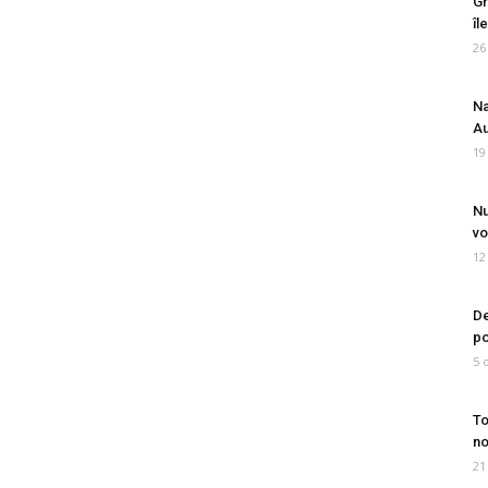
Gr
îl
26
Na
Au
19
Nu
vo
12
De
po
5 
To
no
21