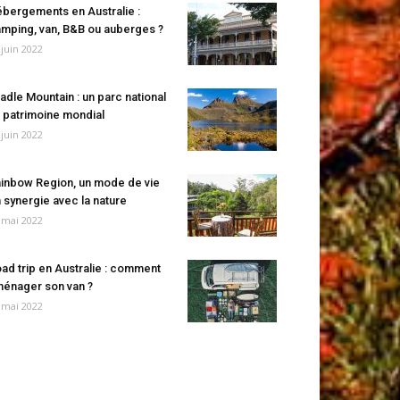
bergements en Australie :
mping, van, B&B ou auberges ?
 juin 2022
adle Mountain : un parc national
 patrimoine mondial
 juin 2022
inbow Region, un mode de vie
 synergie avec la nature
 mai 2022
ad trip en Australie : comment
énager son van ?
 mai 2022