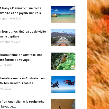
Albany à Denmark : une route
histoire et de joyaux naturels
 septembre 2022
nberra : nos itinéraires de visite
ns la capitale
septembre 2022
écotourisme en Australie, une
tre forme de voyage
 août 2022
rénaline made in Australie : les
tivités incontournables
août 2022
rf en Australie : A la recherche
 la vague...