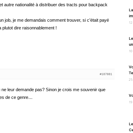
t autre nationalité à distribuer des tracts pour backpack
La
im
n job, je me demandais comment trouver, si c’était payé
12
a plutot dire raisonnablement !
Le
un
10
Vo
Te
#187881
25
 tu ne leur demande pas? Sinon je crois me souvenir que
Vo
nces de ce genre…
19
Le
Ce