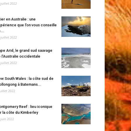
 juillet 2022
ier en Australie : une
périence que l’on vous conseille
...
 juillet 2022
pe Arid, le grand sud sauvage
 l’Australie occidentale
 juillet 2022
w South Wales : la côte sud de
llongong à Batemans...
juillet 2022
ntgomery Reef : lieu iconique
r la côte du Kimberley
 juin 2022