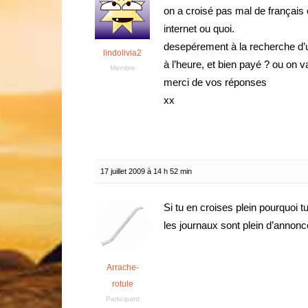
on a croisé pas mal de français e
internet ou quoi.
desepérement à la recherche d’u
lindolivia2
à l’heure, et bien payé ? ou on v
Membre
merci de vos réponses
xx
17 juillet 2009 à 14 h 52 min
Si tu en croises plein pourquoi
les journaux sont plein d’anno
Arrache-
rotule
Participant