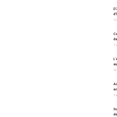
D’
d’
15
Ca
da
7 
L’
au
10
Ad
ac
3 
Su
de