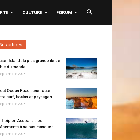
RTE
CULTURE
FORUM
Nos articles
aser Island : la plus grande île de
ble du monde
septembre 2023
eat Ocean Road : une route
tre surf, koalas et paysages...
septembre 2023
rf trip en Australie : les
énements à ne pas manquer
septembre 2023