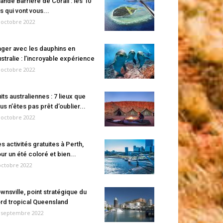
ande Barrière de Corail : les 10
es qui vont vous...
 octobre 2022
ger avec les dauphins en
stralie : l’incroyable expérience
 octobre 2022
its australiennes : 7 lieux que
us n’êtes pas prêt d’oublier...
 octobre 2022
s activités gratuites à Perth,
ur un été coloré et bien...
octobre 2022
wnsville, point stratégique du
rd tropical Queensland
 septembre 2022