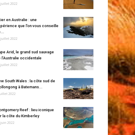
 juillet 2022
ier en Australie : une
périence que l’on vous conseille
...
 juillet 2022
pe Arid, le grand sud sauvage
 l’Australie occidentale
 juillet 2022
w South Wales : la côte sud de
llongong à Batemans...
juillet 2022
ntgomery Reef : lieu iconique
r la côte du Kimberley
 juin 2022