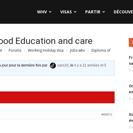
WHV
VISAS
PARTIR
DÉCOUVE
hood Education and care
nt
›
Forums
›
Working Holiday Visa
›
Jobs whv
›
Diploma of
Fr
sa
à jour pour la dernière fois par
caro10
, le
il y a 11 années et 5
5 
Gr
en
5 
Su
#88871
év
5 