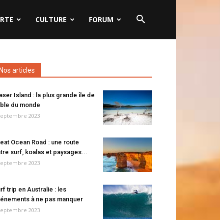
RTE
CULTURE
FORUM
Nos articles
aser Island : la plus grande île de
ble du monde
septembre 2023
eat Ocean Road : une route
tre surf, koalas et paysages...
septembre 2023
rf trip en Australie : les
énements à ne pas manquer
septembre 2023