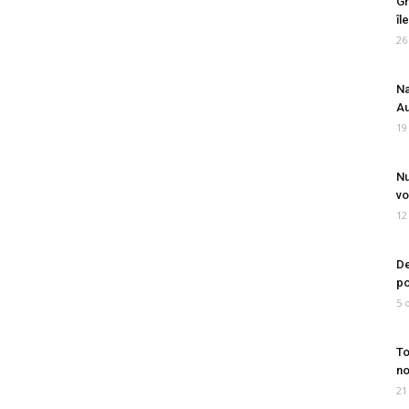
Gr
îl
26
Na
Au
19
Nu
vo
12
De
po
5 
To
no
21