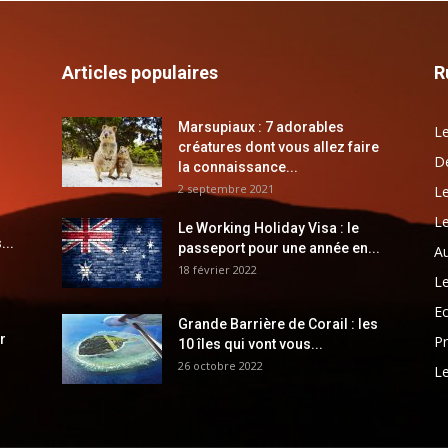
Articles populaires
R
Marsupiaux : 7 adorables
Le
créatures dont vous allez faire
Dé
la connaissance...
2 septembre 2021
Le
Le
Le Working Holiday Visa : le
...
passeport pour une année en...
Au
18 février 2022
Le
E
Grande Barrière de Corail : les
r
Pr
10 îles qui vont vous...
26 octobre 2022
Le