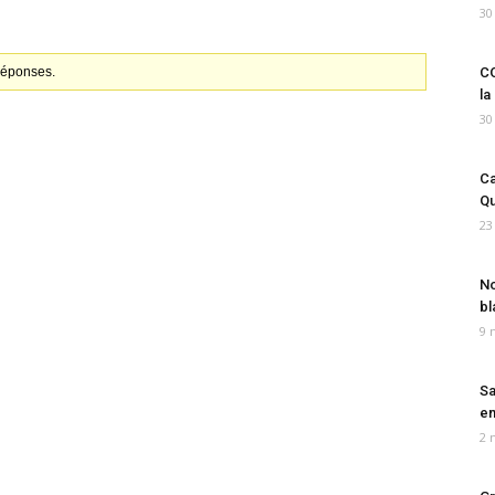
30
 réponses.
CO
la
30
Ca
Qu
23
No
bl
9 
Sa
em
2 