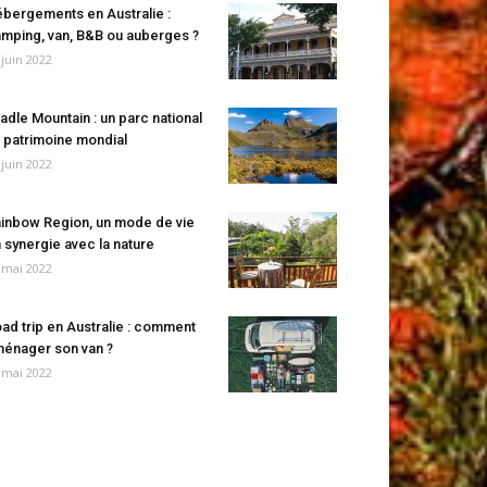
bergements en Australie :
mping, van, B&B ou auberges ?
 juin 2022
adle Mountain : un parc national
 patrimoine mondial
 juin 2022
inbow Region, un mode de vie
 synergie avec la nature
 mai 2022
ad trip en Australie : comment
énager son van ?
 mai 2022