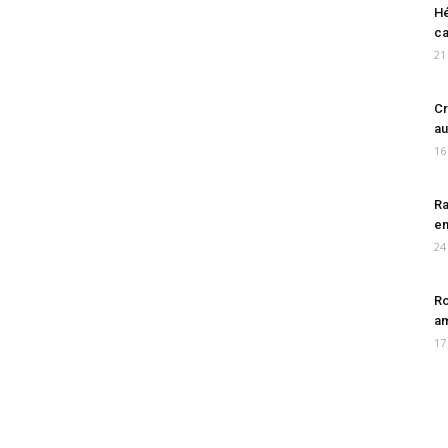
Hé
ca
21
Cr
au
16
Ra
en
24
Ro
am
17