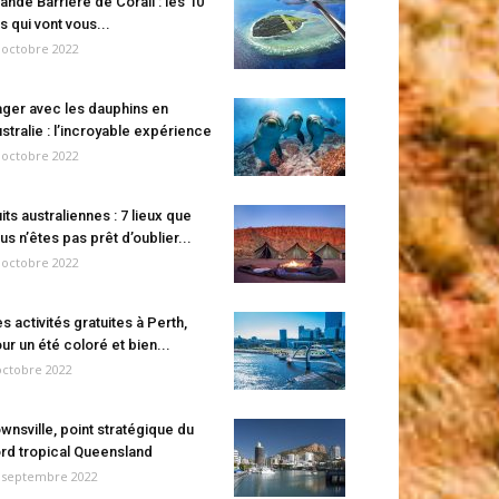
ande Barrière de Corail : les 10
es qui vont vous...
 octobre 2022
ger avec les dauphins en
stralie : l’incroyable expérience
 octobre 2022
its australiennes : 7 lieux que
us n’êtes pas prêt d’oublier...
 octobre 2022
s activités gratuites à Perth,
ur un été coloré et bien...
octobre 2022
wnsville, point stratégique du
rd tropical Queensland
 septembre 2022