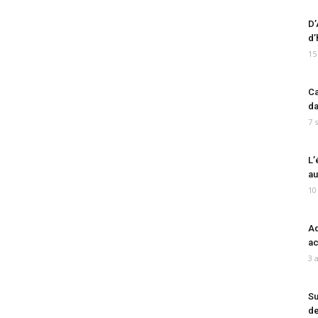
D’
d’
15
Ca
da
7 
L’
au
10
Ad
ac
3 
Su
de