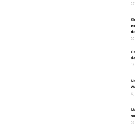
27
Sk
ex
de
20
Ca
de
13
Ne
Wo
6 
Mo
su
29