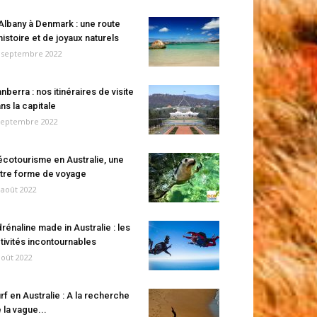
Albany à Denmark : une route
histoire et de joyaux naturels
 septembre 2022
nberra : nos itinéraires de visite
ns la capitale
septembre 2022
écotourisme en Australie, une
tre forme de voyage
 août 2022
rénaline made in Australie : les
tivités incontournables
août 2022
rf en Australie : A la recherche
 la vague...