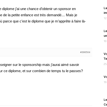
La
ce diplome j’ai une chance d’obtenir un sponsor en
im
ne de la petite enfance est très demandé… Mais je
12
rce que c’est le diplome que je m’apprête à faire là-
Le
un
10
#396504
Vo
Te
25
nseigner sur le sponsorship mais j’aurai aimé savoir
ur ce diplome, et sur combien de temps tu le passes?
Vo
19
Le
Ce