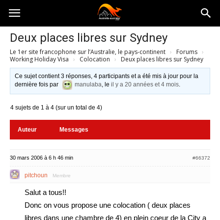
Australia-
Deux places libres sur Sydney
Le 1er site francophone sur l’Australie, le pays-continent
›
Forums
›
australie.com
Working Holiday Visa
›
Colocation
›
Deux places libres sur Sydney
Ce sujet contient 3 réponses, 4 participants et a été mis à jour pour la
dernière fois par
manulaba
, le
il y a 20 années et 4 mois
.
4 sujets de 1 à 4 (sur un total de 4)
Auteur
Messages
30 mars 2006 à 6 h 46 min
#66372
pitchoun
Membre
Salut a tous!!
Donc on vous propose une colocation ( deux places
libres dans une chambre de 4) en plein coeur de la City a