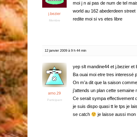
moi j n ai pas de num de tel ma
world au 162 abederdeen street 
j.bezier
redite moi si vs etes libre
Membre
12 janvier 2009 à 9 h 44 min
yep slt mandine44 et j.bezier e
Ba ouai moi etre tres interessé 
On m’a dit que la saison comme
j’attends un plan cette semaine 
arno.29
Ce serait sympa effectivement 
Participant
je suis dispo quasi tt le tps j
se catch
je laisse aussi mo