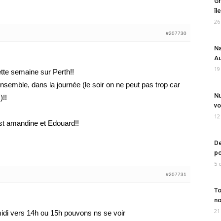
Gr
îl
26
#207730
Na
Au
19
tte semaine sur Perth!!
ensemble, dans la journée (le soir on ne peut pas trop car
Nu
)!!
vo
12
est amandine et Edouard!!
De
po
5 
#207731
To
no
21
midi vers 14h ou 15h pouvons ns se voir