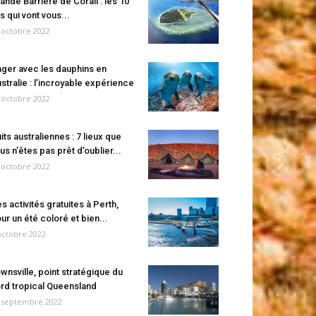
ande Barrière de Corail : les 10
es qui vont vous...
 octobre 2022
ger avec les dauphins en
stralie : l’incroyable expérience
 octobre 2022
its australiennes : 7 lieux que
us n’êtes pas prêt d’oublier...
 octobre 2022
s activités gratuites à Perth,
ur un été coloré et bien...
octobre 2022
wnsville, point stratégique du
rd tropical Queensland
 septembre 2022