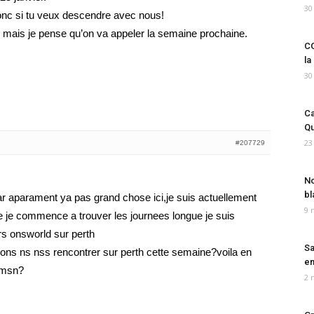
30
 donc si tu veux descendre avec nous!
e mais je pense qu’on va appeler la semaine prochaine.
CO
la
30
Ca
Qu
23
#207729
No
bl
car aparament ya pas grand chose ici,je suis actuellement
9 
upe je commence a trouver les journees longue je suis
s onsworld sur perth
Sa
ns ns nss rencontrer sur perth cette semaine?voila en
em
 msn?
2 