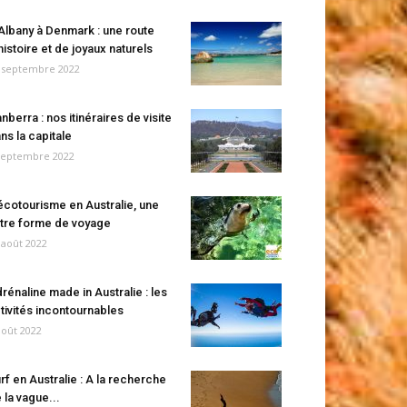
Albany à Denmark : une route
histoire et de joyaux naturels
 septembre 2022
nberra : nos itinéraires de visite
ns la capitale
septembre 2022
écotourisme en Australie, une
tre forme de voyage
 août 2022
rénaline made in Australie : les
tivités incontournables
août 2022
rf en Australie : A la recherche
 la vague...