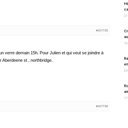
Hé
ca
21
#207735
Cr
au
16
e un verre demain 15h. Pour Julien et qui veut se joindre à
Ra
r Aberdeene st , northbridge.
en
24
Ro
am
17
#207736