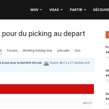
WHV
VISAS
PARTIR
DÉCOUVE
pour du picking au depart
Fr
nt
›
Forums
›
Working Holiday Visa
›
Jobs whv
›
Des
sa
h?
5 
s à jour pour la dernière fois par
Noeim
, le
il y a 17 années et 6
Gr
en
5 
Su
év
#42173
5 