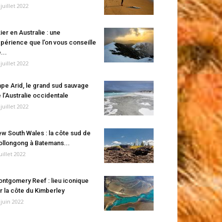
 juillet 2022
ier en Australie : une
périence que l’on vous conseille
...
 juillet 2022
pe Arid, le grand sud sauvage
 l’Australie occidentale
 juillet 2022
w South Wales : la côte sud de
llongong à Batemans...
juillet 2022
ntgomery Reef : lieu iconique
r la côte du Kimberley
 juin 2022