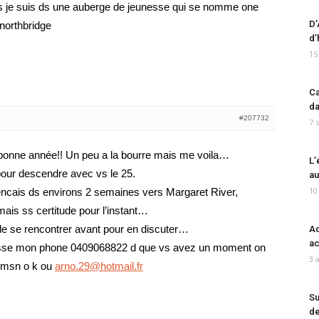
is je suis ds une auberge de jeunesse qui se nomme one
D’
northbridge
d’
15
Ca
da
#207732
7 
t bonne année!! Un peu a la bourre mais me voila…
L’
pour descendre avec vs le 25.
au
10
ncais ds environs 2 semaines vers Margaret River,
mais ss certitude pour l’instant…
de se rencontrer avant pour en discuter…
Ad
ac
e laisse mon phone 0409068822 d que vs avez un moment on
3 
n msn o k ou
arno.29@hotmail.fr
Su
de