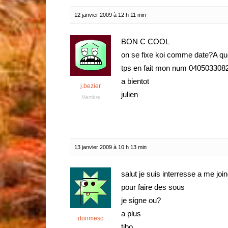
12 janvier 2009 à 12 h 11 min
BON C COOL
on se fixe koi comme date?A que
tps en fait mon num 040503308
a bientot
j.bezier
julien
Membre
13 janvier 2009 à 10 h 13 min
salut je suis interresse a me joi
pour faire des sous
je signe ou?
a plus
donmesc
tibo