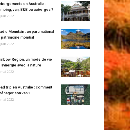
bergements en Australie :
mping, van, B&B ou auberges ?
 juin 2022
adle Mountain : un parc national
 patrimoine mondial
 juin 2022
inbow Region, un mode de vie
 synergie avec la nature
 mai 2022
ad trip en Australie : comment
énager son van ?
 mai 2022