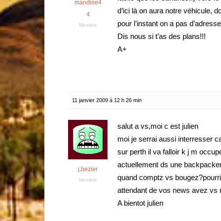
mandine4
d’ici là on aura notre véhicule,
4
pour l’instant on a pas d’adress
Membre
Dis nous si t’as des plans!!!
A+
11 janvier 2009 à 12 h 26 min
salut a vs,moi c est julien
moi je serrai aussi interresser 
sur perth il va falloir k j m occ
actuellement ds une backpacker
j.bezier
quand comptz vs bougez?pourrio
Membre
attendant de vos news avez vs
A bientot julien