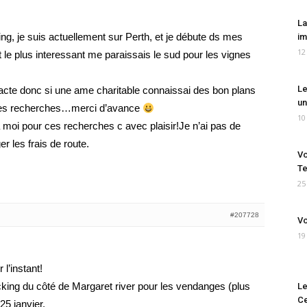
La
cking, je suis actuellement sur Perth, et je débute ds mes
im
12
t le plus interessant me paraissais le sud pour les vignes
Le
acte donc si une ame charitable connaissai des bon plans
un
 les recherches…merci d’avance
10
a moi pour ces recherches c avec plaisir!Je n’ai pas de
r les frais de route.
Vo
Te
25
#207728
Vo
19
l’instant!
king du côté de Margaret river pour les vendanges (plus
Le
Ce
25 janvier.