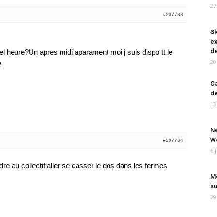
27
#207733
Sk
ex
de
l heure?Un apres midi aparament moi j suis dispo tt le
20
2
Ca
de
13
Ne
Wo
#207734
6 
ndre au collectif aller se casser le dos dans les fermes
Mo
su
29