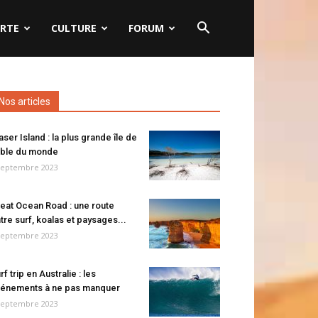
RTE
CULTURE
FORUM
Nos articles
aser Island : la plus grande île de
ble du monde
septembre 2023
eat Ocean Road : une route
tre surf, koalas et paysages...
septembre 2023
rf trip en Australie : les
énements à ne pas manquer
septembre 2023