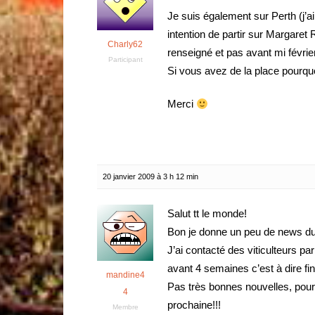
Je suis également sur Perth (j’
intention de partir sur Margaret
Charly62
renseigné et pas avant mi févri
Participant
Si vous avez de la place pourqu
Merci
20 janvier 2009 à 3 h 12 min
Salut tt le monde!
Bon je donne un peu de news du 
J’ai contacté des viticulteurs p
avant 4 semaines c’est à dire fin 
mandine4
Pas très bonnes nouvelles, po
4
prochaine!!!
Membre