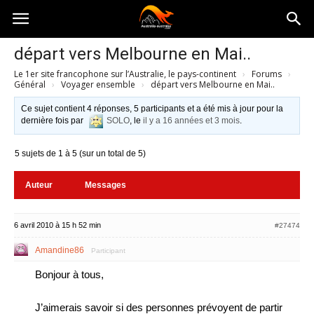
Australia-
départ vers Melbourne en Mai..
Le 1er site francophone sur l’Australie, le pays-continent
›
Forums
›
australie.com
Général
›
Voyager ensemble
›
départ vers Melbourne en Mai..
Ce sujet contient 4 réponses, 5 participants et a été mis à jour pour la
dernière fois par
SOLO
, le
il y a 16 années et 3 mois
.
5 sujets de 1 à 5 (sur un total de 5)
Auteur
Messages
6 avril 2010 à 15 h 52 min
#27474
Amandine86
Participant
Bonjour à tous,
J’aimerais savoir si des personnes prévoyent de partir