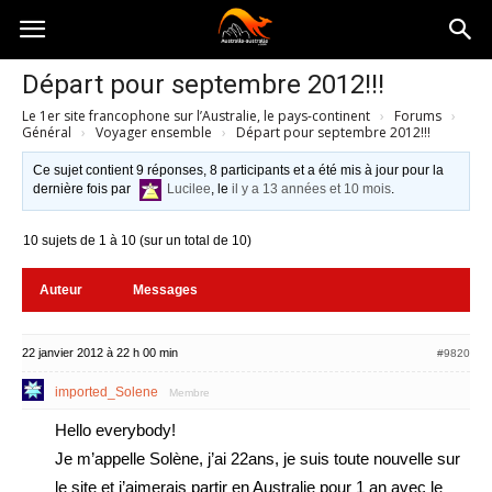
Australia-
Départ pour septembre 2012!!!
Le 1er site francophone sur l’Australie, le pays-continent
›
Forums
›
australie.com
Général
›
Voyager ensemble
›
Départ pour septembre 2012!!!
Ce sujet contient 9 réponses, 8 participants et a été mis à jour pour la
dernière fois par
Lucilee
, le
il y a 13 années et 10 mois
.
10 sujets de 1 à 10 (sur un total de 10)
Auteur
Messages
22 janvier 2012 à 22 h 00 min
#9820
imported_Solene
Membre
Hello everybody!
Je m’appelle Solène, j’ai 22ans, je suis toute nouvelle sur
le site et j’aimerais partir en Australie pour 1 an avec le