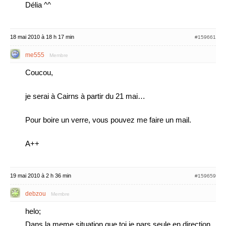
Délia ^^
18 mai 2010 à 18 h 17 min
#159661
me555
Membre
Coucou,
je serai à Cairns à partir du 21 mai…
Pour boire un verre, vous pouvez me faire un mail.
A++
19 mai 2010 à 2 h 36 min
#159659
debzou
Membre
helo;
Dans la meme situation que toi je pars seule en direction