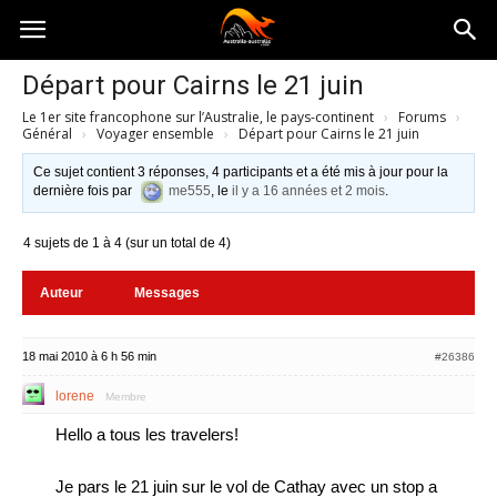
Australia-
Départ pour Cairns le 21 juin
Le 1er site francophone sur l’Australie, le pays-continent
›
Forums
›
australie.com
Général
›
Voyager ensemble
›
Départ pour Cairns le 21 juin
Ce sujet contient 3 réponses, 4 participants et a été mis à jour pour la
dernière fois par
me555
, le
il y a 16 années et 2 mois
.
4 sujets de 1 à 4 (sur un total de 4)
Auteur
Messages
18 mai 2010 à 6 h 56 min
#26386
lorene
Membre
Hello a tous les travelers!
Je pars le 21 juin sur le vol de Cathay avec un stop a