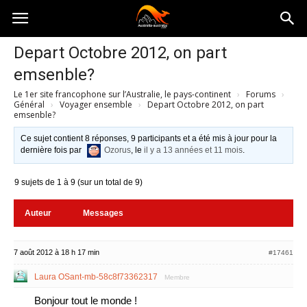
Australia-
Depart Octobre 2012, on part
emsenble?
australie.com
Le 1er site francophone sur l’Australie, le pays-continent
›
Forums
›
Général
›
Voyager ensemble
›
Depart Octobre 2012, on part
emsenble?
Ce sujet contient 8 réponses, 9 participants et a été mis à jour pour la
dernière fois par
Ozorus
, le
il y a 13 années et 11 mois
.
9 sujets de 1 à 9 (sur un total de 9)
Auteur
Messages
7 août 2012 à 18 h 17 min
#17461
Laura OSant-mb-58c8f73362317
Membre
Bonjour tout le monde !