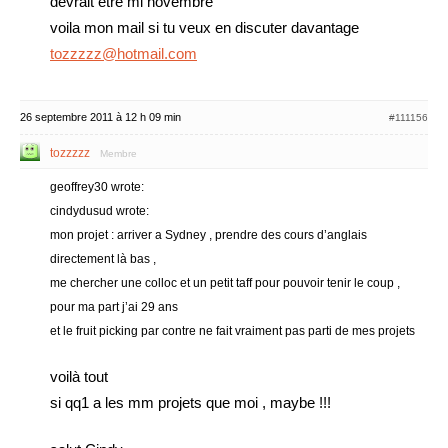
devrait être mi novembre
voila mon mail si tu veux en discuter davantage
tozzzzz@hotmail.com
26 septembre 2011 à 12 h 09 min
#111156
tozzzzz
Membre
geoffrey30 wrote:
cindydusud wrote:
mon projet : arriver a Sydney , prendre des cours d’anglais
directement là bas ,
me chercher une colloc et un petit taff pour pouvoir tenir le coup ,
pour ma part j’ai 29 ans
et le fruit picking par contre ne fait vraiment pas parti de mes projets
voilà tout
si qq1 a les mm projets que moi , maybe !!!