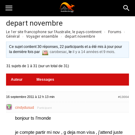
Australia-
depart novembre
Le 1er site francophone sur l’Australie, le pays-continent
›
Forums
›
australie.com
Général
›
Voyager ensemble
›
depart novembre
Ce sujet contient 30 réponses, 22 participants et a été mis à jour pour
la dernière fois par
carobesac
, le
il y a 14 années et 9 mois
.
31 sujets de 1 à 31 (sur un total de 31)
Auteur
Messages
16 septembre 2011 à 12 h 13 min
#13004
cindydusud
Participant
bonjour ts l’monde
je compte partir mi nov , g deja mon visa , j’attend juste