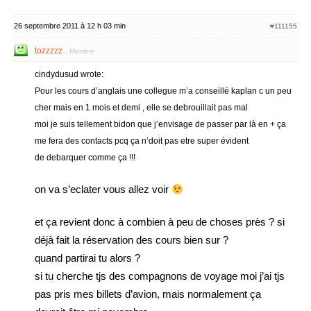
26 septembre 2011 à 12 h 03 min
#111155
tozzzzz
Membre
cindydusud wrote:
Pour les cours d’anglais une collegue m’a conseillé kaplan c un peu
cher mais en 1 mois et demi , elle se debrouillait pas mal
moi je suis tellement bidon que j’envisage de passer par là en + ça
me fera des contacts pcq ça n’doit pas etre super évident
de debarquer comme ça !!!
on va s’eclater vous allez voir
et ça revient donc à combien à peu de choses près ? si
déjà fait la réservation des cours bien sur ?
quand partirai tu alors ?
si tu cherche tjs des compagnons de voyage moi j’ai tjs
pas pris mes billets d’avion, mais normalement ça