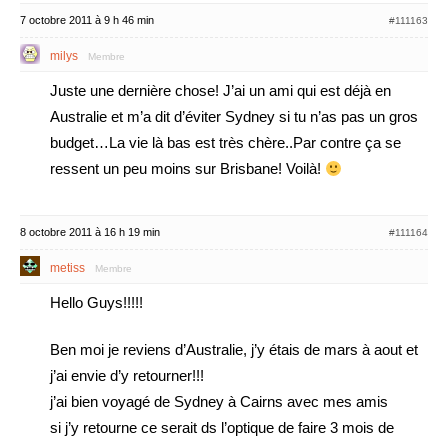
7 octobre 2011 à 9 h 46 min
#111163
milys
Membre
Juste une dernière chose! J’ai un ami qui est déjà en
Australie et m’a dit d’éviter Sydney si tu n’as pas un gros
budget…La vie là bas est très chère..Par contre ça se
ressent un peu moins sur Brisbane! Voilà!
8 octobre 2011 à 16 h 19 min
#111164
metiss
Membre
Hello Guys!!!!!
Ben moi je reviens d’Australie, j’y étais de mars à aout et
j’ai envie d’y retourner!!!
j’ai bien voyagé de Sydney à Cairns avec mes amis
si j’y retourne ce serait ds l’optique de faire 3 mois de