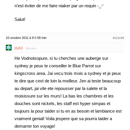
n’est éviter de me faire niaker par un requin -_-‘
Salut!
10 octobre 2011 à 9 h 58 min
#111166
lily63
Membre
He Vodnotsopure, si tu cherches une auberge sur
sydney je peux te conseiller le Blue Parrot sur
kingscross area. Jai vecu trois mois a sydney et je peux
te dire que cest de loin la meilleur. Jen ai teste beaucoup
au depart, jai vite ete repousser par la salete et la
moisissure sur les murs! La bas les chambres et les
douches sont nickels, les staff est hyper simpas et
toujours la pour taider si tu en as besoin et lambiance est
vraiment genial! Voila jespere que sa pourra taider a
demarrer ton voyage!