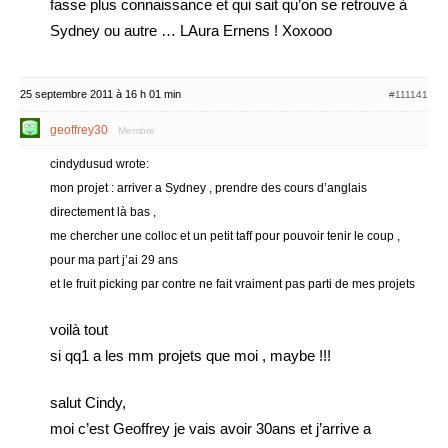
fasse plus connaissance et qui sait qu’on se retrouve à
Sydney ou autre … LAura Ernens ! Xoxooo
25 septembre 2011 à 16 h 01 min
#111141
geoffrey30
Membre
cindydusud wrote:
mon projet : arriver a Sydney , prendre des cours d’anglais
directement là bas ,
me chercher une colloc et un petit taff pour pouvoir tenir le coup ,
pour ma part j’ai 29 ans
et le fruit picking par contre ne fait vraiment pas parti de mes projets
voilà tout
si qq1 a les mm projets que moi , maybe !!!
salut Cindy,
moi c’est Geoffrey je vais avoir 30ans et j’arrive a