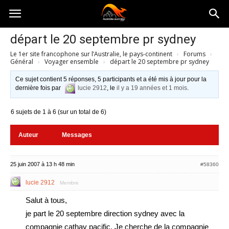
Australia-
départ le 20 septembre pr sydney
Le 1er site francophone sur l’Australie, le pays-continent
›
Forums
›
australie.com
Général
›
Voyager ensemble
›
départ le 20 septembre pr sydney
Ce sujet contient 5 réponses, 5 participants et a été mis à jour pour la
dernière fois par
lucie 2912
, le
il y a 19 années et 1 mois
.
6 sujets de 1 à 6 (sur un total de 6)
Auteur
Messages
25 juin 2007 à 13 h 48 min
#58360
lucie 2912
Membre
Salut à tous,
je part le 20 septembre direction sydney avec la
compagnie cathay pacific. Je cherche de la compagnie