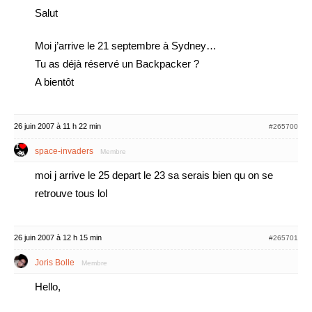
Salut
Moi j’arrive le 21 septembre à Sydney…
Tu as déjà réservé un Backpacker ?
A bientôt
26 juin 2007 à 11 h 22 min
#265700
space-invaders
Membre
moi j arrive le 25 depart le 23 sa serais bien qu on se
retrouve tous lol
26 juin 2007 à 12 h 15 min
#265701
Joris Bolle
Membre
Hello,