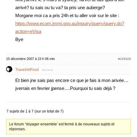
arrivé? tu sais ou tu va? ta pris une auberge?
Morgane moi ca a pris 24h et tu aller voir sur le site :
https://www.ecom.immi.gov.au/inquiry/query/query.do?
action=eVisa
Bye
15 décembre 2007 à 23 h 06 min
#245928
TravelArtFood
Membre
Et bien jne sais pas encore ce que je fais à mon arivée…
jverrais en fevrier jpense….Pourquoi tu sais déjà ?
7 sujets de 1 à 7 (sur un total de 7)
Le forum ‘Voyager ensemble’ est fermé à de nouveaux sujets et
réponses.