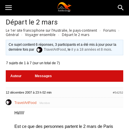
Australia-
Départ le 2 mars
Le 1er site francophone sur l’Australie, le pays-continent
›
Forums
›
australie.com
Général
›
Voyager ensemble
›
Départ le 2 mars
Ce sujet contient 6 réponses, 3 participants et a été mis à jour pour la
dernière fois par
TravelArtFood
, le
il y a 18 années et 8 mois
.
7 sujets de 1 à 7 (sur un total de 7)
Auteur
Messages
12 décembre 2007 à 23 h 02 min
#54252
TravelArtFood
Membre
Hi/////
Est ce que des personnes partent le 2 mars de Paris