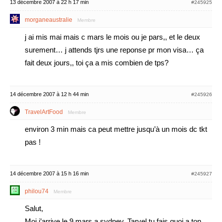
13 décembre 2007 à 22 h 17 min
#245925
morganeaustralie
Membre
j ai mis mai mais c mars le mois ou je pars,, et le deux
surement… j attends tjrs une reponse pr mon visa… ça
fait deux jours,, toi ça a mis combien de tps?
14 décembre 2007 à 12 h 44 min
#245926
TravelArtFood
Membre
environ 3 min mais ca peut mettre jusqu’à un mois dc tkt
pas !
14 décembre 2007 à 15 h 16 min
#245927
philou74
Membre
Salut,
Moi j’arrive le 9 mars a sydney, Tarvel tu fais quoi a ton