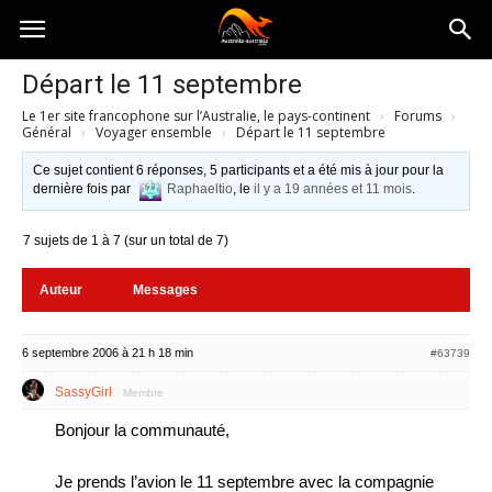
Australia-
Départ le 11 septembre
Le 1er site francophone sur l’Australie, le pays-continent
›
Forums
›
australie.com
Général
›
Voyager ensemble
›
Départ le 11 septembre
Ce sujet contient 6 réponses, 5 participants et a été mis à jour pour la
dernière fois par
Raphaeltio
, le
il y a 19 années et 11 mois
.
7 sujets de 1 à 7 (sur un total de 7)
Auteur
Messages
6 septembre 2006 à 21 h 18 min
#63739
SassyGirl
Membre
Bonjour la communauté,
Je prends l’avion le 11 septembre avec la compagnie