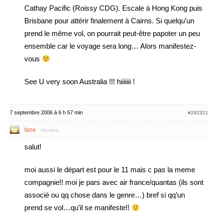
Cathay Pacific (Roissy CDG). Escale à Hong Kong puis
Brisbane pour attérir finalement à Cairns. Si quelqu’un
prend le même vol, on pourrait peut-être papoter un peu
ensemble car le voyage sera long… Alors manifestez-
vous
See U very soon Australia !!! hiiiiiii !
7 septembre 2006 à 6 h 57 min
#292321
fane
Membre
salut!
moi aussi le départ est pour le 11 mais c pas la meme
compagnie!! moi je pars avec air france/quantas (ils sont
associé ou qq chose dans le genre…) bref si qq’un
prend se vol…qu’il se manifeste!!