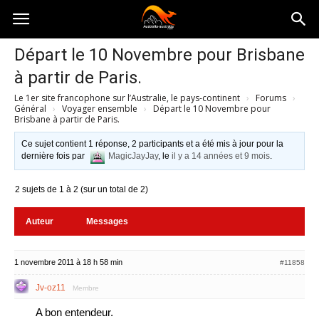
Australia-
Départ le 10 Novembre pour Brisbane
à partir de Paris.
australie.com
Le 1er site francophone sur l’Australie, le pays-continent
›
Forums
›
Général
›
Voyager ensemble
›
Départ le 10 Novembre pour
Brisbane à partir de Paris.
Ce sujet contient 1 réponse, 2 participants et a été mis à jour pour la
dernière fois par
MagicJayJay
, le
il y a 14 années et 9 mois
.
2 sujets de 1 à 2 (sur un total de 2)
Auteur
Messages
1 novembre 2011 à 18 h 58 min
#11858
Jv-oz11
Membre
A bon entendeur.