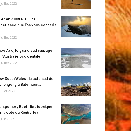
 juillet 2022
ier en Australie : une
périence que l’on vous conseille
...
 juillet 2022
pe Arid, le grand sud sauvage
 l’Australie occidentale
 juillet 2022
w South Wales : la côte sud de
llongong à Batemans...
juillet 2022
ntgomery Reef : lieu iconique
r la côte du Kimberley
 juin 2022