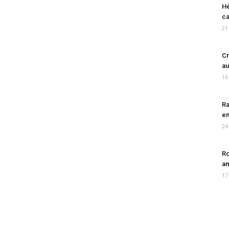
Hé
ca
21
Cr
au
16
Ra
en
24
Ro
am
17