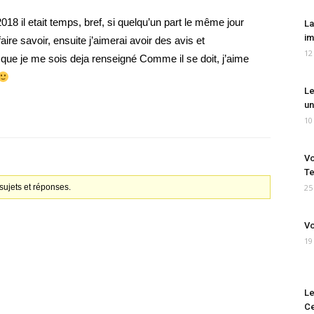
2018 il etait temps, bref, si quelqu’un part le même jour
La
im
aire savoir, ensuite j’aimerai avoir des avis et
12
n que je me sois deja renseigné Comme il se doit, j’aime
Le
un
10
Vo
Te
ujets et réponses.
25
Vo
19
Le
Ce