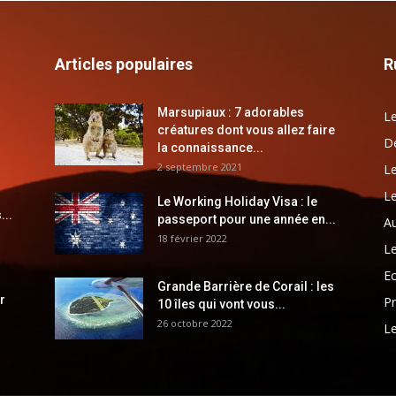
Articles populaires
R
Marsupiaux : 7 adorables
Le
créatures dont vous allez faire
Dé
la connaissance...
2 septembre 2021
Le
Le
Le Working Holiday Visa : le
...
passeport pour une année en...
Au
18 février 2022
Le
E
Grande Barrière de Corail : les
r
Pr
10 îles qui vont vous...
26 octobre 2022
Le