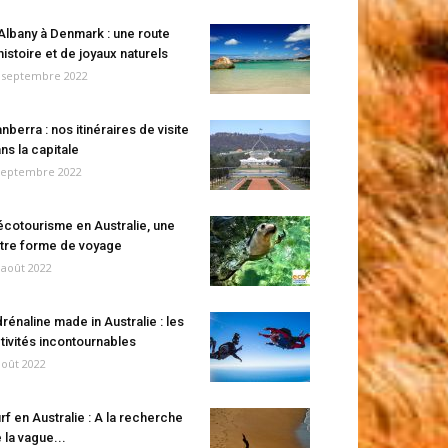
Albany à Denmark : une route
histoire et de joyaux naturels
 septembre 2022
nberra : nos itinéraires de visite
ns la capitale
septembre 2022
écotourisme en Australie, une
tre forme de voyage
 août 2022
rénaline made in Australie : les
tivités incontournables
août 2022
rf en Australie : A la recherche
 la vague...