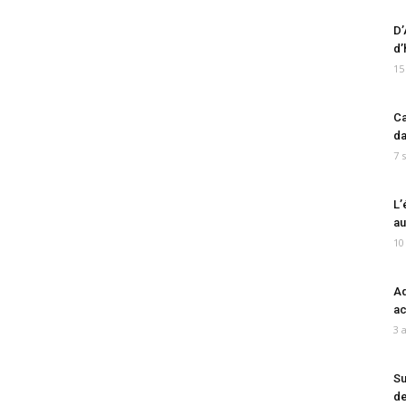
D’
d’
15
Ca
da
7 
L’
au
10
Ad
ac
3 
Su
de