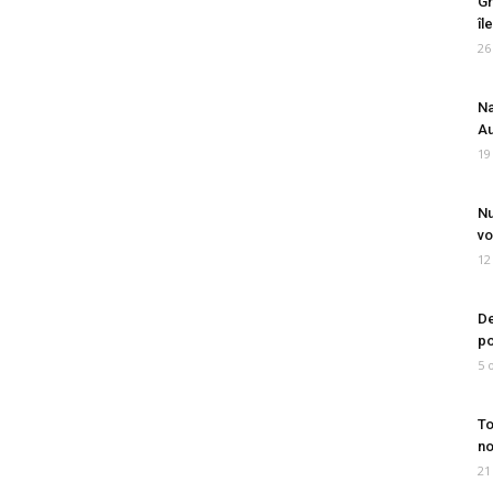
Gr
îl
26
Na
Au
19
Nu
vo
12
De
po
5 
To
no
21