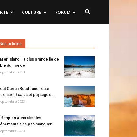
RTE
CULTURE
FORUM
Nos articles
aser Island : la plus grande île de
ble du monde
septembre 2023
eat Ocean Road : une route
tre surf, koalas et paysages...
septembre 2023
rf trip en Australie : les
énements à ne pas manquer
septembre 2023