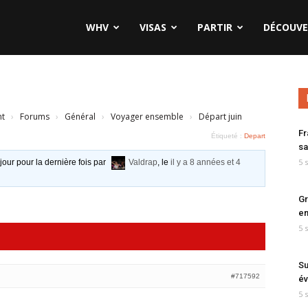
WHV
VISAS
PARTIR
DÉCOUVE
nt
›
Forums
›
Général
›
Voyager ensemble
›
Départ juin
Fr
Étiqueté :
Depart
sa
5 
 jour pour la dernière fois par
Valdrap
, le
il y a 8 années et 4
Gr
en
5 
Su
#717592
év
5 