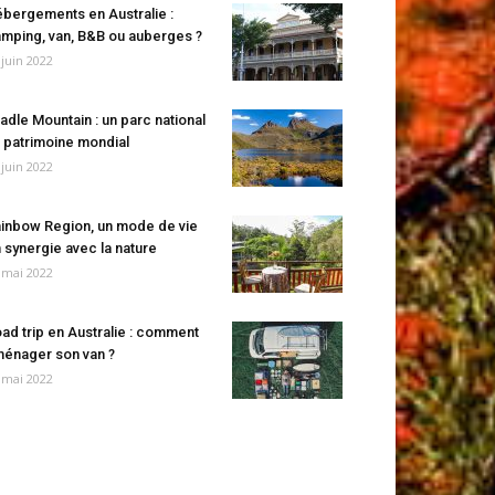
bergements en Australie :
mping, van, B&B ou auberges ?
 juin 2022
adle Mountain : un parc national
 patrimoine mondial
 juin 2022
inbow Region, un mode de vie
 synergie avec la nature
 mai 2022
ad trip en Australie : comment
énager son van ?
 mai 2022