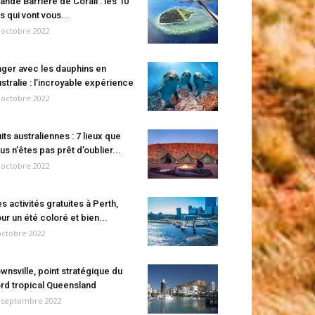
ande Barrière de Corail : les 10
es qui vont vous...
 octobre 2022
ger avec les dauphins en
stralie : l’incroyable expérience
 octobre 2022
its australiennes : 7 lieux que
us n’êtes pas prêt d’oublier...
 octobre 2022
s activités gratuites à Perth,
ur un été coloré et bien...
octobre 2022
wnsville, point stratégique du
rd tropical Queensland
 septembre 2022