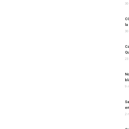
30
CO
la
30
Ca
Qu
23
No
bl
9 
Sa
em
2 