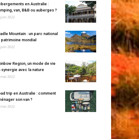
bergements en Australie :
mping, van, B&B ou auberges ?
 juin 2022
adle Mountain : un parc national
 patrimoine mondial
 juin 2022
inbow Region, un mode de vie
 synergie avec la nature
 mai 2022
ad trip en Australie : comment
énager son van ?
 mai 2022