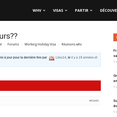
WHV
VISAS
PARTIR
DÉCOUVE
urs??
nt
›
Forums
›
Working Holiday Visa
›
Réunions whv
Fr
sa
is à jour pour la dernière fois par
Lilou14
, le
il y a 19 années et
5 
Gr
en
5 
Su
#63480
év
5 