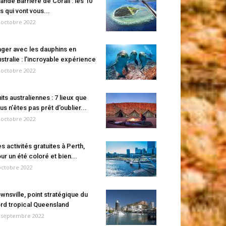
ande Barrière de Corail : les 10
es qui vont vous...
 octobre 2022
ger avec les dauphins en
stralie : l’incroyable expérience
 octobre 2022
its australiennes : 7 lieux que
us n’êtes pas prêt d’oublier...
 octobre 2022
s activités gratuites à Perth,
ur un été coloré et bien...
octobre 2022
wnsville, point stratégique du
rd tropical Queensland
 septembre 2022