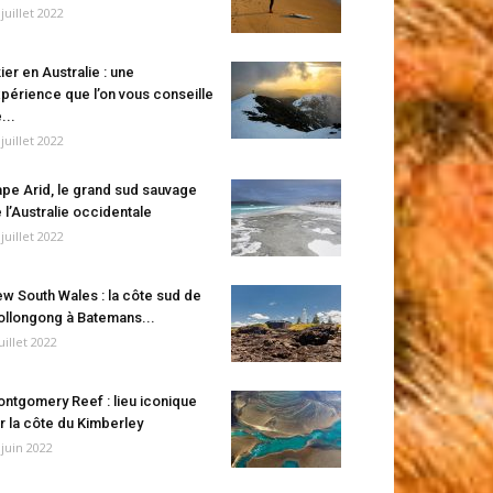
 juillet 2022
ier en Australie : une
périence que l’on vous conseille
...
 juillet 2022
pe Arid, le grand sud sauvage
 l’Australie occidentale
 juillet 2022
w South Wales : la côte sud de
llongong à Batemans...
juillet 2022
ntgomery Reef : lieu iconique
r la côte du Kimberley
 juin 2022