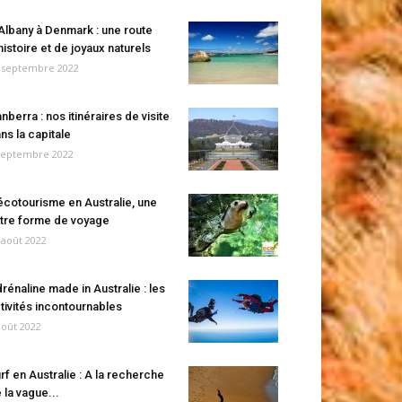
Albany à Denmark : une route
histoire et de joyaux naturels
 septembre 2022
nberra : nos itinéraires de visite
ns la capitale
septembre 2022
écotourisme en Australie, une
tre forme de voyage
 août 2022
rénaline made in Australie : les
tivités incontournables
août 2022
rf en Australie : A la recherche
 la vague...