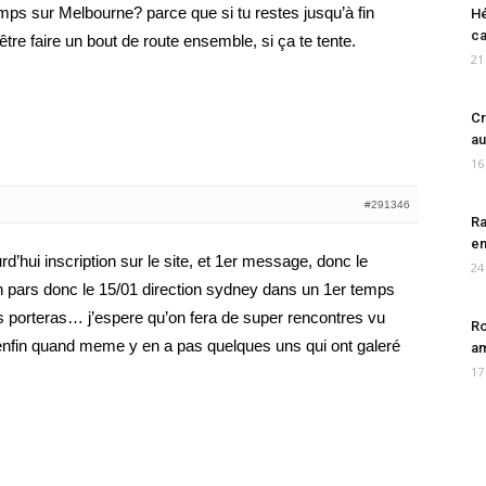
ps sur Melbourne? parce que si tu restes jusqu’à fin
Hé
ca
-être faire un bout de route ensemble, si ça te tente.
21
Cr
au
16
#291346
Ra
en
rd’hui inscription sur le site, et 1er message, donc le
24
n pars donc le 15/01 direction sydney dans un 1er temps
us porteras… j’espere qu’on fera de super rencontres vu
Ro
enfin quand meme y en a pas quelques uns qui ont galeré
am
17