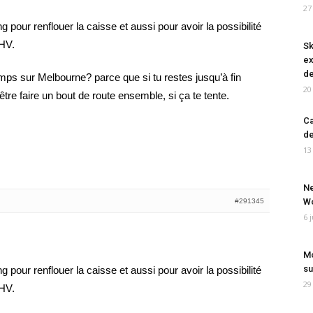
27
ng pour renflouer la caisse et aussi pour avoir la possibilité
HV.
Sk
ex
de
ps sur Melbourne? parce que si tu restes jusqu’à fin
20
-être faire un bout de route ensemble, si ça te tente.
Ca
de
13
Ne
Wo
#291345
6 
Mo
su
ng pour renflouer la caisse et aussi pour avoir la possibilité
29
HV.