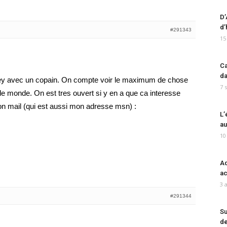
D’
d’
#291343
15
Ca
da
dney avec un copain. On compte voir le maximum de chose
7 
e monde. On est tres ouvert si y en a que ca interesse
n mail (qui est aussi mon adresse msn) :
L’
au
10
Ad
ac
3 
#291344
Su
de