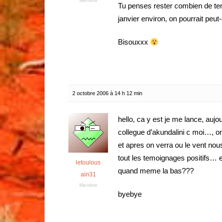
Membre
Tu penses rester combien de tem
janvier environ, on pourrait peut
Bisouxxx
2 octobre 2006 à 14 h 12 min
hello, ca y est je me lance, aujou
collegue d’akundalini c moi…, o
et apres on verra ou le vent no
tout les temoignages positifs… 
letoulous
quand meme la bas???
ain31
Membre
byebye