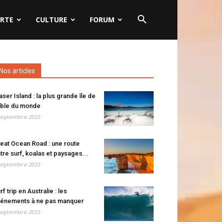
RTE
CULTURE
FORUM
Nos articles
aser Island : la plus grande île de
ble du monde
septembre 2023
eat Ocean Road : une route
tre surf, koalas et paysages...
septembre 2023
rf trip en Australie : les
énements à ne pas manquer
septembre 2023