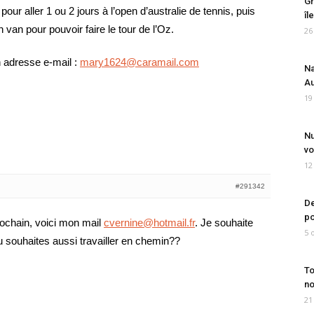
Gr
our aller 1 ou 2 jours à l’open d’australie de tennis, puis
îl
n van pour pouvoir faire le tour de l’Oz.
26
n adresse e-mail :
mary1624@caramail.com
Na
Au
19
Nu
vo
12
#291342
De
po
rochain, voici mon mail
cvernine@hotmail.fr
. Je souhaite
5 
Tu souhaites aussi travailler en chemin??
To
no
21