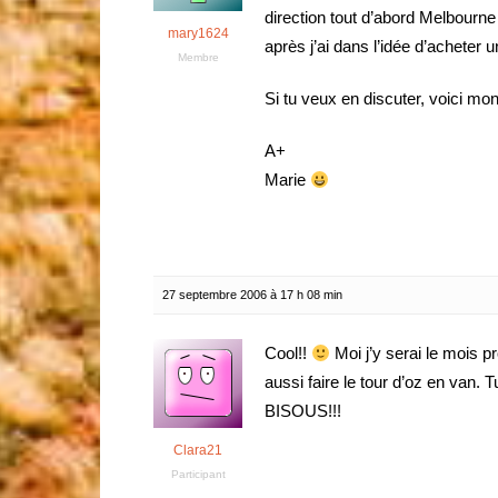
direction tout d’abord Melbourne p
mary1624
après j’ai dans l’idée d’acheter u
Membre
Si tu veux en discuter, voici mo
A+
Marie
27 septembre 2006 à 17 h 08 min
Cool!!
Moi j’y serai le mois p
aussi faire le tour d’oz en van. 
BISOUS!!!
Clara21
Participant