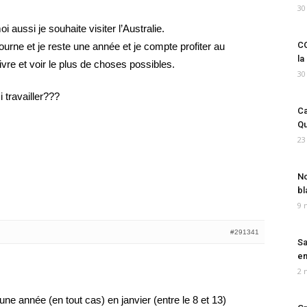
30
 aussi je souhaite visiter l’Australie.
CO
ourne et je reste une année et je compte profiter au
la
e et voir le plus de choses possibles.
30
 travailler???
Ca
Qu
23
No
bl
9 
#291341
Sa
em
2 
r une année (en tout cas) en janvier (entre le 8 et 13)