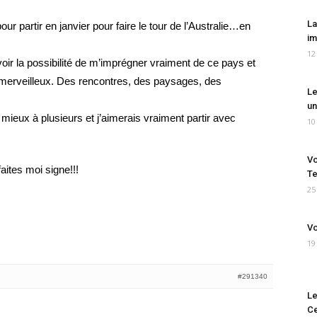
La
our partir en janvier pour faire le tour de l’Australie…en
im
12
voir la possibilité de m’imprégner vraiment de ce pays et
 merveilleux. Des rencontres, des paysages, des
Le
un
s mieux à plusieurs et j’aimerais vraiment partir avec
10
Vo
faites moi signe!!!
Te
25
Vo
19
#291340
Le
Ce