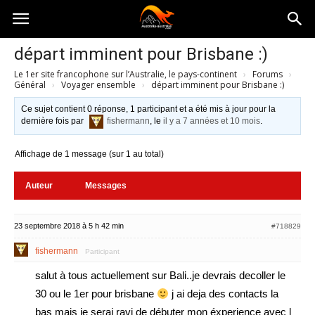
Australia-
départ imminent pour Brisbane :)
Le 1er site francophone sur l’Australie, le pays-continent
›
Forums
›
australie.com
Général
›
Voyager ensemble
›
départ imminent pour Brisbane :)
Ce sujet contient 0 réponse, 1 participant et a été mis à jour pour la
dernière fois par
fishermann
, le
il y a 7 années et 10 mois
.
Affichage de 1 message (sur 1 au total)
Auteur
Messages
23 septembre 2018 à 5 h 42 min
#718829
fishermann
Participant
salut à tous actuellement sur Bali..je devrais decoller le
30 ou le 1er pour brisbane
j ai deja des contacts la
bas mais je serai ravi de débuter mon éxperience avec l