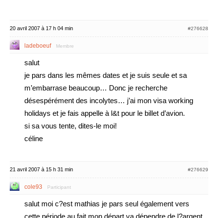
20 avril 2007 à 17 h 04 min
#276628
ladeboeuf
Membre
salut
je pars dans les mêmes dates et je suis seule et sa
m’embarrase beaucoup… Donc je recherche
désespérément des incolytes… j’ai mon visa working
holidays et je fais appelle à l&t pour le billet d’avion.
si sa vous tente, dites-le moi!
céline
21 avril 2007 à 15 h 31 min
#276629
cole93
Participant
salut moi c?est mathias je pars seul également vers
cette période au fait mon départ va dépendre de l?argent