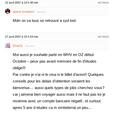
22 avril 2007 à 10 h 48 min
#276632
space-invaders
Membre
Mdrr on va tous se retrouvé a syd lool
27 avril 2007 à 15 h 54 min
#276633
ElsaOz
Membre
Moi aussi je souhaite partir en WHV en OZ début
Octobre – peux pas avant mémoire de fin d’études
oblige!!!
Par contre je n’ai ni le visa ni le billet d’avion!! Quelques
conseils pour les delais d’obtention seraient les
bienvenus… aussi quels types de jobs cherchez vous?
car j aimerai bien voyager aussi mais il ne faut pas ke je
revienne avec un compte bancaire négatif.. et surtout
apres 5 ans d etudes ca m embeterrai un peu…