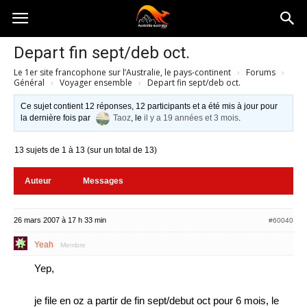
Australia-
Depart fin sept/deb oct.
Le 1er site francophone sur l’Australie, le pays-continent
›
Forums
›
australie.com
Général
›
Voyager ensemble
›
Depart fin sept/deb oct.
Ce sujet contient 12 réponses, 12 participants et a été mis à jour pour
la dernière fois par
Taoz
, le
il y a 19 années et 3 mois
.
13 sujets de 1 à 13 (sur un total de 13)
Auteur
Messages
26 mars 2007 à 17 h 33 min
#60040
Yeah
Membre
Yep,
je file en oz a partir de fin sept/debut oct pour 6 mois, le