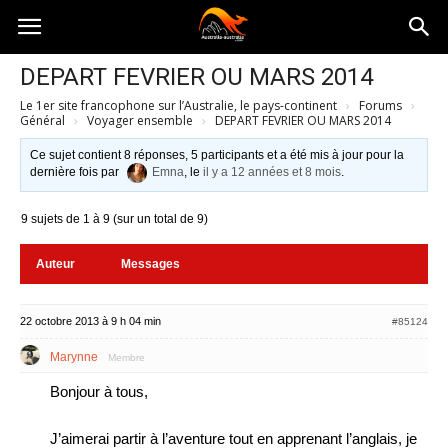
Australia-
DEPART FEVRIER OU MARS 2014
Le 1er site francophone sur l’Australie, le pays-continent
›
Forums
›
australie.com
Général
›
Voyager ensemble
›
DEPART FEVRIER OU MARS 2014
Ce sujet contient 8 réponses, 5 participants et a été mis à jour pour la
dernière fois par
Emna
, le
il y a 12 années et 8 mois
.
9 sujets de 1 à 9 (sur un total de 9)
Auteur
Messages
22 octobre 2013 à 9 h 04 min
#85124
Marynne
Membre
Bonjour à tous,
J’aimerai partir à l’aventure tout en apprenant l’anglais, je