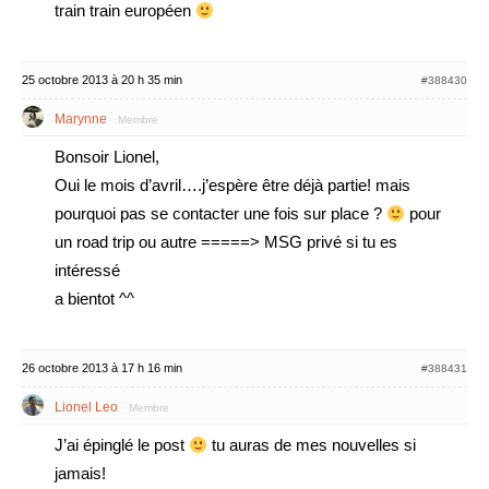
train train européen
25 octobre 2013 à 20 h 35 min
#388430
Marynne
Membre
Bonsoir Lionel,
Oui le mois d’avril….j’espère être déjà partie! mais
pourquoi pas se contacter une fois sur place ?
pour
un road trip ou autre =====> MSG privé si tu es
intéressé
a bientot ^^
26 octobre 2013 à 17 h 16 min
#388431
Lionel Leo
Membre
J’ai épinglé le post
tu auras de mes nouvelles si
jamais!