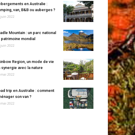
bergements en Australie :
mping, van, B&B ou auberges ?
 juin 2022
adle Mountain : un parc national
 patrimoine mondial
 juin 2022
inbow Region, un mode de vie
 synergie avec la nature
 mai 2022
ad trip en Australie : comment
énager son van ?
 mai 2022