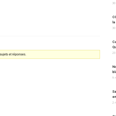
30
CO
la
30
Ca
Qu
23
ujets et réponses.
No
bl
9 
Sa
em
2 