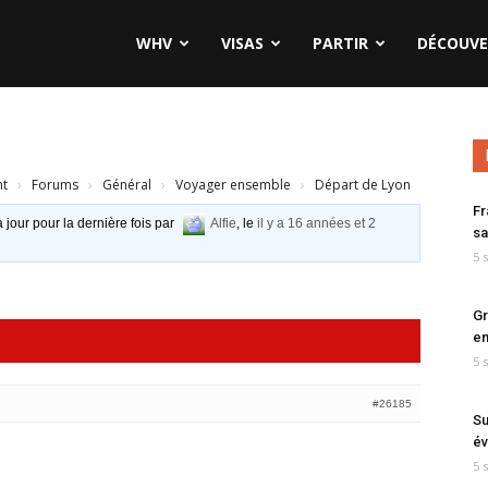
WHV
VISAS
PARTIR
DÉCOUVE
nt
›
Forums
›
Général
›
Voyager ensemble
›
Départ de Lyon
Fr
à jour pour la dernière fois par
Alfie
, le
il y a 16 années et 2
sa
5 
Gr
en
5 
#26185
Su
év
5 