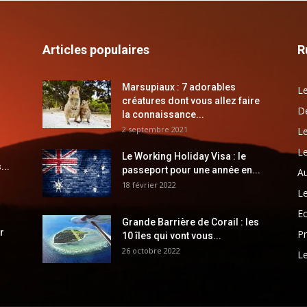
Articles populaires
R
Marsupiaux : 7 adorables
Le
créatures dont vous allez faire
Dé
la connaissance...
2 septembre 2021
Le
Le
Le Working Holiday Visa : le
...
passeport pour une année en...
Au
18 février 2022
Le
E
Grande Barrière de Corail : les
r
Pr
10 îles qui vont vous...
26 octobre 2022
Le