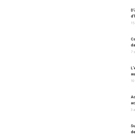
D’
d’
15
Ca
da
7 
L’
au
10
Ad
ac
3 
Su
de