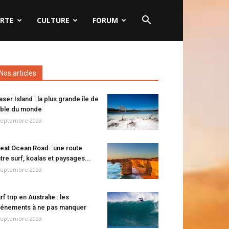
RTE
CULTURE
FORUM
Nos articles
aser Island : la plus grande île de
ble du monde
septembre 2023
eat Ocean Road : une route
tre surf, koalas et paysages...
septembre 2023
rf trip en Australie : les
énements à ne pas manquer
septembre 2023