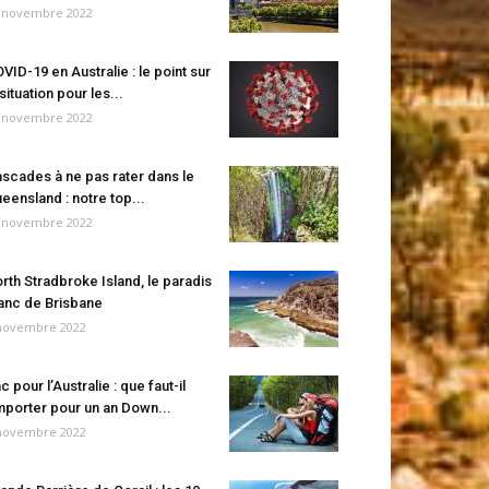
 novembre 2022
VID-19 en Australie : le point sur
 situation pour les...
 novembre 2022
scades à ne pas rater dans le
eensland : notre top...
 novembre 2022
rth Stradbroke Island, le paradis
anc de Brisbane
novembre 2022
c pour l’Australie : que faut-il
porter pour un an Down...
novembre 2022