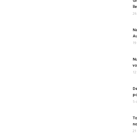
Gr
îl
26
Na
Au
19
Nu
vo
12
De
po
5 
To
no
21