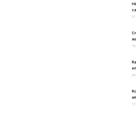
Hé
ca
21
Cr
au
16
Ra
en
24
Ro
am
17