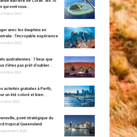
ande Barrière de Corail : les 10
es qui vont vous...
 octobre 2022
ger avec les dauphins en
stralie : l’incroyable expérience
 octobre 2022
its australiennes : 7 lieux que
us n’êtes pas prêt d’oublier...
 octobre 2022
s activités gratuites à Perth,
ur un été coloré et bien...
octobre 2022
wnsville, point stratégique du
rd tropical Queensland
 septembre 2022