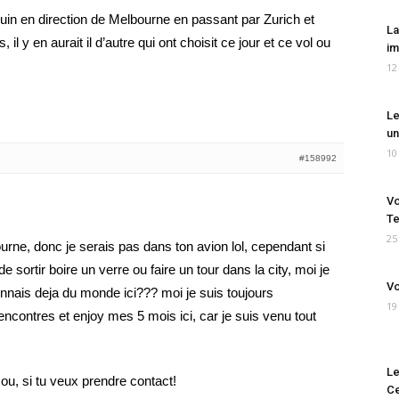
uin en direction de Melbourne en passant par Zurich et
La
il y en aurait il d’autre qui ont choisit ce jour et ce vol ou
im
12
Le
un
10
#158992
Vo
Te
25
ourne, donc je serais pas dans ton avion lol, cependant si
e sortir boire un verre ou faire un tour dans la city, moi je
Vo
connais deja du monde ici??? moi je suis toujours
19
encontres et enjoy mes 5 mois ici, car je suis venu tout
Le
ou, si tu veux prendre contact!
Ce