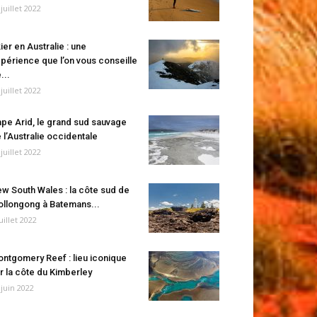
 juillet 2022
ier en Australie : une
périence que l’on vous conseille
...
 juillet 2022
pe Arid, le grand sud sauvage
 l’Australie occidentale
 juillet 2022
w South Wales : la côte sud de
llongong à Batemans...
juillet 2022
ntgomery Reef : lieu iconique
r la côte du Kimberley
 juin 2022