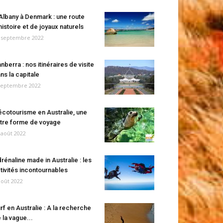
Albany à Denmark : une route
histoire et de joyaux naturels
 septembre 2022
nberra : nos itinéraires de visite
ns la capitale
septembre 2022
écotourisme en Australie, une
tre forme de voyage
 août 2022
rénaline made in Australie : les
tivités incontournables
août 2022
rf en Australie : A la recherche
 la vague...