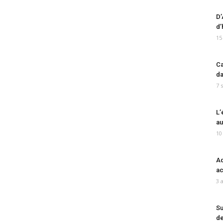
D’
d’
15
Ca
da
7 
L’
au
10
Ad
ac
3 
Su
de