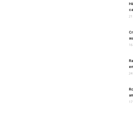
Hé
ca
21
Cr
au
16
Ra
en
24
Ro
am
17