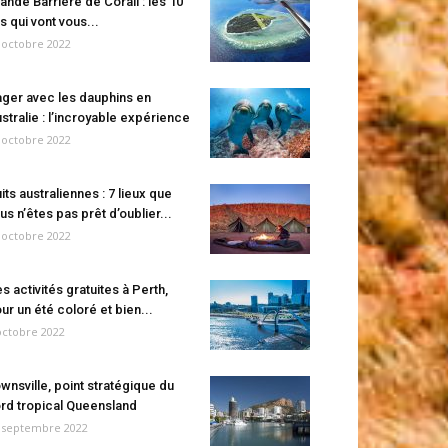
ande Barrière de Corail : les 10
es qui vont vous...
 octobre 2022
ger avec les dauphins en
stralie : l’incroyable expérience
 octobre 2022
its australiennes : 7 lieux que
us n’êtes pas prêt d’oublier...
 octobre 2022
s activités gratuites à Perth,
ur un été coloré et bien...
octobre 2022
wnsville, point stratégique du
rd tropical Queensland
 septembre 2022