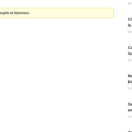
30
ujets et réponses.
CO
la
30
Ca
Qu
23
No
bl
9 
Sa
em
2 