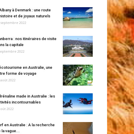
Albany à Denmark : une route
histoire et de joyaux naturels
 septembre 2022
nberra : nos itinéraires de visite
ns la capitale
septembre 2022
écotourisme en Australie, une
tre forme de voyage
 août 2022
rénaline made in Australie : les
tivités incontournables
août 2022
rf en Australie : A la recherche
 la vague...