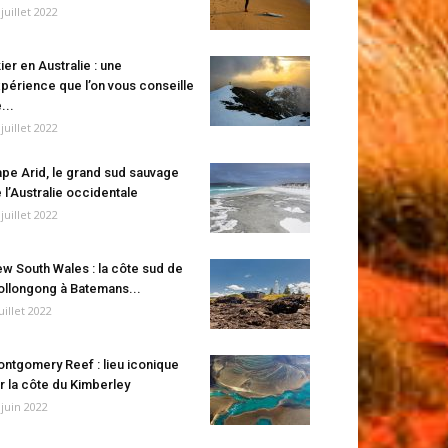
 juillet 2022
ier en Australie : une
périence que l’on vous conseille
...
 juillet 2022
pe Arid, le grand sud sauvage
 l’Australie occidentale
 juillet 2022
w South Wales : la côte sud de
llongong à Batemans...
juillet 2022
ntgomery Reef : lieu iconique
r la côte du Kimberley
 juin 2022