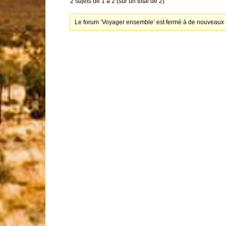
2 sujets de 1 à 2 (sur un total de 2)
Le forum ‘Voyager ensemble’ est fermé à de nouveaux s