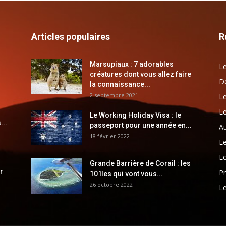
Articles populaires
R
Marsupiaux : 7 adorables
Le
créatures dont vous allez faire
Dé
la connaissance...
2 septembre 2021
Le
Le
Le Working Holiday Visa : le
...
passeport pour une année en...
Au
18 février 2022
Le
E
Grande Barrière de Corail : les
r
Pr
10 îles qui vont vous...
26 octobre 2022
Le