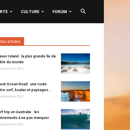
RTE
CULTURE
FORUM
Nos articles
aser Island : la plus grande île de
ble du monde
septembre 2023
eat Ocean Road : une route
tre surf, koalas et paysages...
septembre 2023
rf trip en Australie : les
énements à ne pas manquer
septembre 2023