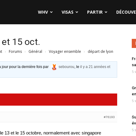
WHV
VISAS
PARTIR
DÉCOUVE
 et 15 oct.
nt
›
Forums
›
Général
›
Voyager ensemble
›
départ de lyon
Fr
sa
à jour pour la dernière fois par
sebourou
, le
il y a 21 années et
5 
Gr
en
5 
Su
#76193
év
5 
e le 13 et le 15 octobre, normalement avec singapore