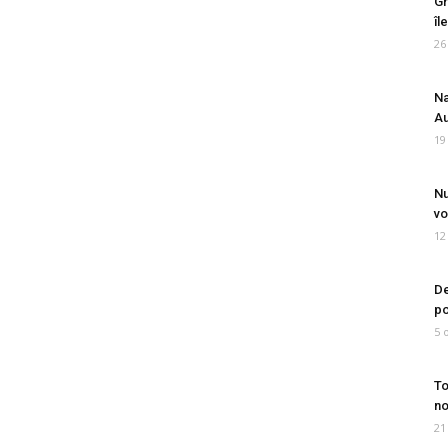
Gr
îl
26
Na
Au
19
Nu
vo
12
De
po
5 
To
no
21