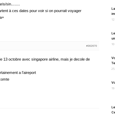
 paris/sin…….
La
tent à ces dates pour voir si on pourrait voyager
im
 a+
12
Le
un
10
#362670
Vo
t le 13 octobre avec singapore airline, mais je decole de
Te
25
rtainement a l’aireport
 comte
Vo
19
Le
Ce