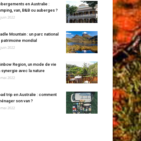
bergements en Australie :
mping, van, B&B ou auberges ?
 juin 2022
adle Mountain : un parc national
 patrimoine mondial
 juin 2022
inbow Region, un mode de vie
 synergie avec la nature
 mai 2022
ad trip en Australie : comment
énager son van ?
 mai 2022