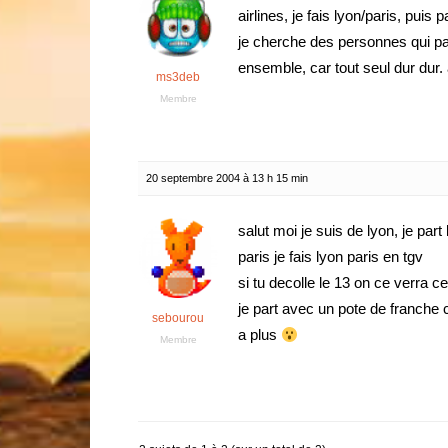
airlines, je fais lyon/paris, puis
je cherche des personnes qui par
ensemble, car tout seul dur dur.
ms3deb
Membre
20 septembre 2004 à 13 h 15 min
salut moi je suis de lyon, je par
paris je fais lyon paris en tgv
si tu decolle le 13 on ce verra ce
je part avec un pote de franche
sebourou
a plus
Membre