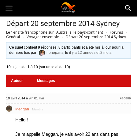
Australia-
Départ 20 septembre 2014 Sydney
Le 1er site francophone sur l’Australie, le pays-continent
›
Forums
›
australie.com
Général
›
Voyager ensemble
›
Départ 20 septembre 2014 Sydney
Ce sujet contient 9 réponses, 8 participants et a été mis à jour pour la
dernière fois par
nonoparis
, le
il y a 12 années et 2 mois
.
10 sujets de 1 à 10 (sur un total de 10)
Auteur
Messages
10 avril 2014 à 9 h 01 min
#86889
Meggan
Membre
Hello !
Je m’appelle Meggan, je vais avoir 22 ans dans pas