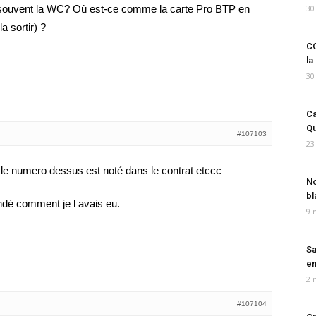
 souvent la WC? Où est-ce comme la carte Pro BTP en
30
a sortir) ?
CO
la
30
Ca
Qu
#107103
23
 le numero dessus est noté dans le contrat etccc
No
bl
dé comment je l avais eu.
9 
Sa
em
2 
#107104