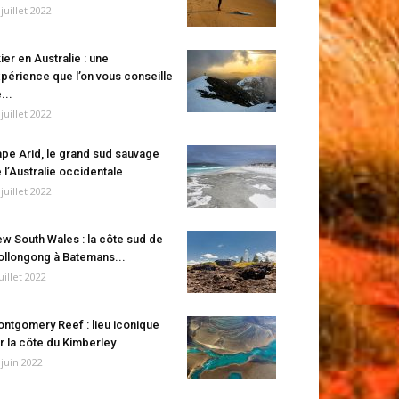
 juillet 2022
ier en Australie : une
périence que l’on vous conseille
...
 juillet 2022
pe Arid, le grand sud sauvage
 l’Australie occidentale
 juillet 2022
w South Wales : la côte sud de
llongong à Batemans...
juillet 2022
ntgomery Reef : lieu iconique
r la côte du Kimberley
 juin 2022