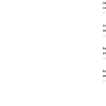
Hé
ca
21
Cr
au
16
Ra
en
24
Ro
am
17