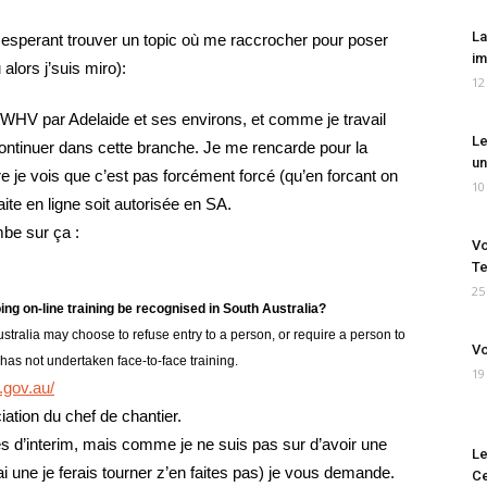
La
n esperant trouver un topic où me raccrocher pour poser
im
alors j’suis miro):
12
V par Adelaide et ses environs, et comme je travail
Le
 continuer dans cette branche. Je me rencarde pour la
un
re je vois que c’est pas forcément forcé (qu’en forcant on
10
te en ligne soit autorisée en SA.
mbe sur ça :
Vo
Te
25
doing on-line training be recognised in South Australia?
stralia may choose to refuse entry to a person, or require a person to
Vo
 has not undertaken face-to-face training.
19
.gov.au/
iation du chef de chantier.
és d’interim, mais comme je ne suis pas sur d’avoir une
Le
ai une je ferais tourner z’en faites pas) je vous demande.
Ce