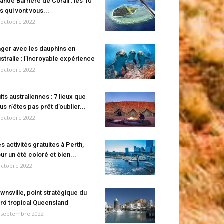
ande Barrière de Corail : les 10
es qui vont vous...
 octobre 2022
ger avec les dauphins en
stralie : l’incroyable expérience
 octobre 2022
its australiennes : 7 lieux que
us n’êtes pas prêt d’oublier...
 octobre 2022
s activités gratuites à Perth,
ur un été coloré et bien...
octobre 2022
wnsville, point stratégique du
rd tropical Queensland
 septembre 2022