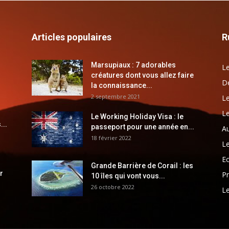
Articles populaires
R
Marsupiaux : 7 adorables
Le
créatures dont vous allez faire
Dé
la connaissance...
2 septembre 2021
Le
Le
Le Working Holiday Visa : le
...
passeport pour une année en...
Au
18 février 2022
Le
E
Grande Barrière de Corail : les
r
Pr
10 îles qui vont vous...
26 octobre 2022
Le