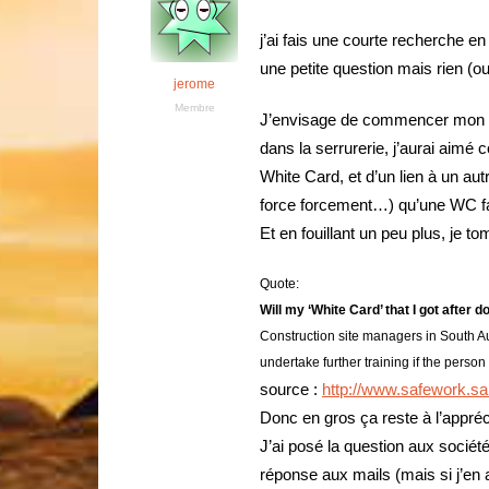
j’ai fais une courte recherche e
une petite question mais rien (ou 
jerome
Membre
J’envisage de commencer mon WH
dans la serrurerie, j’aurai aimé
White Card, et d’un lien à un aut
force forcement…) qu’une WC fai
Et en fouillant un peu plus, je to
Quote:
Will my ‘White Card’ that I got after 
Construction site managers in South Au
undertake further training if the person
source :
http://www.safework.sa
Donc en gros ça reste à l’appréc
J’ai posé la question aux sociét
réponse aux mails (mais si j’en 