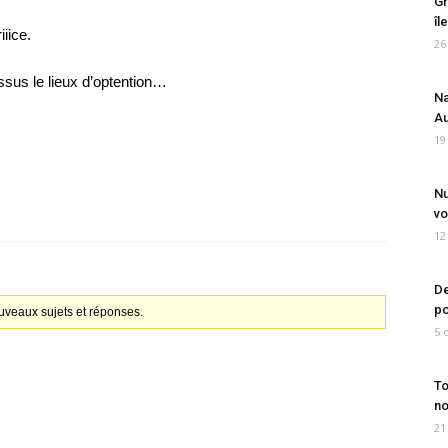
Gr
îl
iice.
26
essus le lieux d’optention…
Na
Au
19
Nu
vo
12
De
po
ouveaux sujets et réponses.
5 
To
no
21