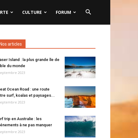
RTE
CULTURE
FORUM
Nos articles
aser Island : la plus grande île de
ble du monde
septembre 2023
eat Ocean Road : une route
tre surf, koalas et paysages...
septembre 2023
rf trip en Australie : les
énements à ne pas manquer
septembre 2023