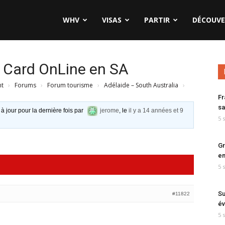
WHV
VISAS
PARTIR
DÉCOUVE
e Card OnLine en SA
nt
›
Forums
›
Forum tourisme
›
Adélaide – South Australia
›
Fr
sa
 à jour pour la dernière fois par
jerome
, le
il y a 14 années et 9
5 
Gr
en
5 
Su
#11822
év
5 