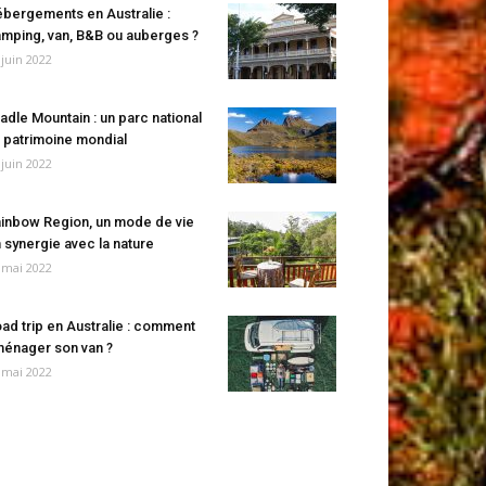
bergements en Australie :
mping, van, B&B ou auberges ?
 juin 2022
adle Mountain : un parc national
 patrimoine mondial
 juin 2022
inbow Region, un mode de vie
 synergie avec la nature
 mai 2022
ad trip en Australie : comment
énager son van ?
 mai 2022