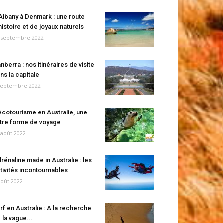
Albany à Denmark : une route
histoire et de joyaux naturels
 septembre 2022
nberra : nos itinéraires de visite
ns la capitale
septembre 2022
écotourisme en Australie, une
tre forme de voyage
 août 2022
rénaline made in Australie : les
tivités incontournables
août 2022
rf en Australie : A la recherche
 la vague...