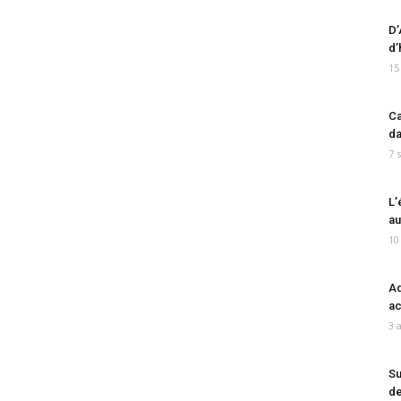
D’
d’
15
Ca
da
7 
L’
au
10
Ad
ac
3 
Su
de