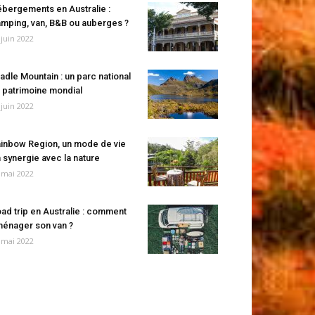
bergements en Australie :
mping, van, B&B ou auberges ?
 juin 2022
adle Mountain : un parc national
 patrimoine mondial
 juin 2022
inbow Region, un mode de vie
 synergie avec la nature
 mai 2022
ad trip en Australie : comment
énager son van ?
 mai 2022