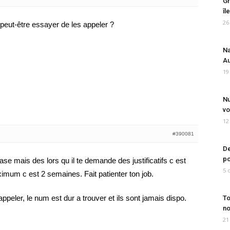
Gr
îl
26
 peut-être essayer de les appeler ?
Na
Au
19
Nu
vo
12
#390081
De
po
se mais des lors qu il te demande des justificatifs c est
5 
imum c est 2 semaines. Fait patienter ton job.
appeler, le num est dur a trouver et ils sont jamais dispo.
To
no
21