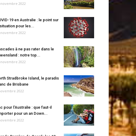
 novembre 2022
VID-19 en Australie : le point sur
 situation pour les...
 novembre 2022
scades à ne pas rater dans le
eensland : notre top...
 novembre 2022
rth Stradbroke Island, le paradis
anc de Brisbane
novembre 2022
c pour l’Australie : que faut-il
porter pour un an Down...
novembre 2022