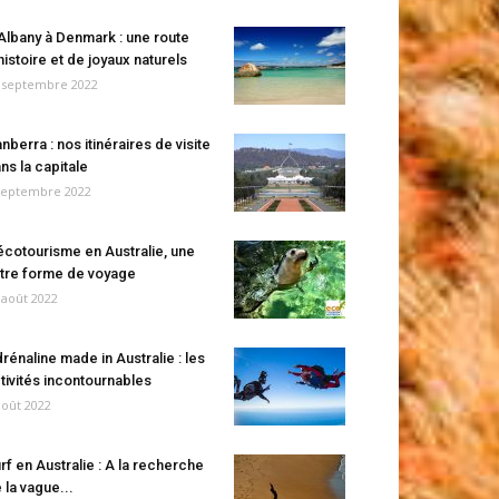
Albany à Denmark : une route
histoire et de joyaux naturels
 septembre 2022
nberra : nos itinéraires de visite
ns la capitale
septembre 2022
écotourisme en Australie, une
tre forme de voyage
 août 2022
rénaline made in Australie : les
tivités incontournables
août 2022
rf en Australie : A la recherche
 la vague...