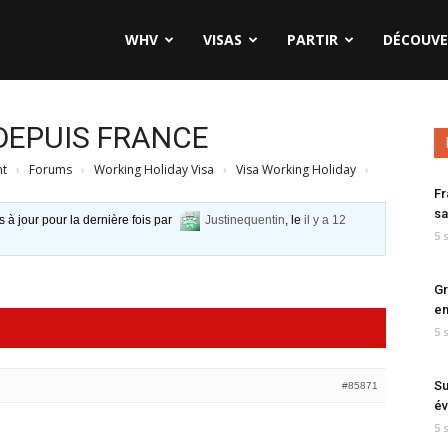
WHV
VISAS
PARTIR
DÉCOUVE
DEPUIS FRANCE
nt
›
Forums
›
Working Holiday Visa
›
Visa Working Holiday
›
Fr
sa
s à jour pour la dernière fois par
Justinequentin
, le
il y a 12
5 
Gr
en
5 
Su
#85871
év
5 