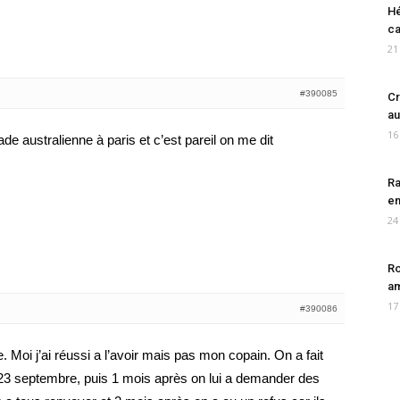
Hé
ca
21
#390085
Cr
au
16
ade australienne à paris et c’est pareil on me dit
Ra
en
24
Ro
am
17
#390086
 Moi j’ai réussi a l’avoir mais pas mon copain. On a fait
3 septembre, puis 1 mois après on lui a demander des