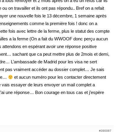
tous renvoyer et 2 mois après on a eu un refus car ils
ou on travailler et ils ont pas répondu.. Bref on a refait
yer une nouvelle fois le 13 décembre, 1 semaine après
renseignements comme la première fois ! donc on a
e fois avec lettre de la ferme, plus le statut des compte
vailles a la ferme (On a fait du WWOOF donc perçu aucun
 attendons en espérant avoir une réponse positive
ement… sachant que ca peut mettre plus de 2mois et demi,
ndre… L’ambassade de Madrid pour les visa ne sert
uvent pas vraiment accéder au dossier complet… Je sais
aite…
et aucun numéro pour les contacter directement
 Je vais essayer de leurs envoyer un mail complet a
i j’ai une réponse… Bon courage en tous cas et j’espère
#390087