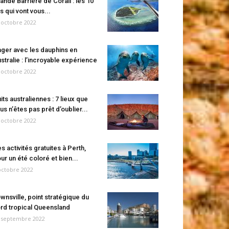
ande Barrière de Corail : les 10
es qui vont vous...
 octobre 2022
ger avec les dauphins en
stralie : l’incroyable expérience
 octobre 2022
its australiennes : 7 lieux que
us n’êtes pas prêt d’oublier...
 octobre 2022
s activités gratuites à Perth,
ur un été coloré et bien...
octobre 2022
wnsville, point stratégique du
rd tropical Queensland
 septembre 2022