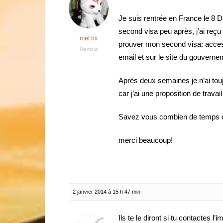
Je suis rentrée en France le 8 D
second visa peu après, j’ai reç
mel.bx
prouver mon second visa: acces
Membre
email et sur le site du gouverne
Après deux semaines je n’ai touj
car j’ai une proposition de travail
Savez vous combien de temps c
merci beaucoup!
2 janvier 2014 à 15 h 47 min
Ils te le diront si tu contactes l’