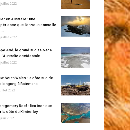
 juillet 2022
ier en Australie : une
périence que l’on vous conseille
...
 juillet 2022
pe Arid, le grand sud sauvage
 l’Australie occidentale
 juillet 2022
w South Wales : la côte sud de
llongong à Batemans...
juillet 2022
ntgomery Reef : lieu iconique
r la côte du Kimberley
 juin 2022