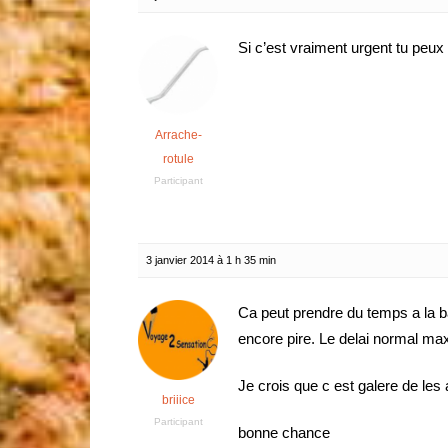
Si c’est vraiment urgent tu peux
Arrache-
rotule
Participant
3 janvier 2014 à 1 h 35 min
Ca peut prendre du temps a la ba
encore pire. Le delai normal max
Je crois que c est galere de les 
briiice
Participant
bonne chance