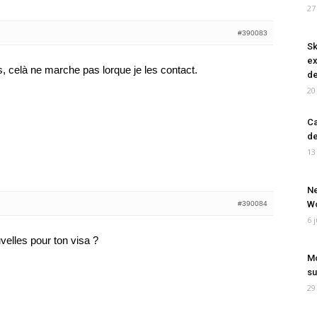
27
#390083
Sk
ex
 celà ne marche pas lorque je les contact.
de
20
Ca
de
13
Ne
Wo
#390084
6 
elles pour ton visa ?
Mo
su
29