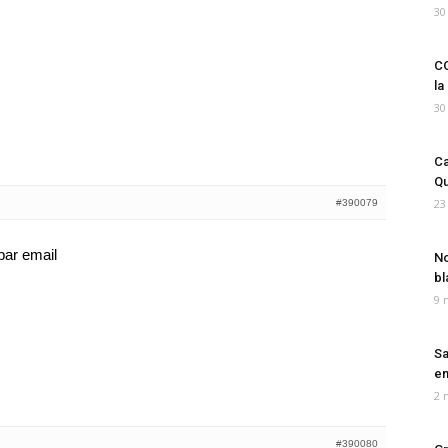
30
CO
la
30
Ca
Qu
23
#390079
 par email
No
bl
9 
Sa
em
2 
#390080