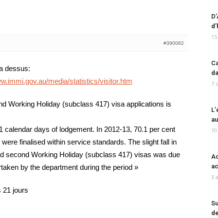
D’
d’
15
#390082
Ca
la dessus:
da
ww.immi.gov.au/media/statistics/visitor.htm
7 
nd Working Holiday (subclass 417) visa applications is
L’
au
 21 calendar days of lodgement. In 2012-13, 70.1 per cent
10
ere finalised within service standards. The slight fall in
 and second Working Holiday (subclass 417) visas was due
Ad
ac
rtaken by the department during the period »
3 
 21 jours
Su
de