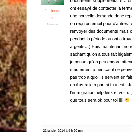
documents supplémentaire… on a 
ont essayé de contacter la ferme 
Justinequ
une nouvelle demande donc repa
entin
on reçu un email pour d’autres 
Membre
renvoyer des documents mais cett
pendant la période ou ont a tra
argents…) Puis maintenant nous
sachant qu’on a tous fait légal
je pense qu’on peu encore atte
strictement a rien car il ne pe
pas trop a quoi ils servent en f
en Australie a part si tu y est..
l’immigration helpdesk et voir s
que tous sera ok pour toi !!!!
21 janvier 2014 à 9 h 20 min