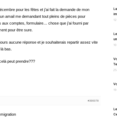
La
écembre pour les fêtes et j’ai fait la demande de mon
im
u un amail me demandant tout pleins de pièces pour
12
 aux comptes, formulaire… chose que j’ai fourni par
ment pour être sure.
Le
un
ours aucune réponse et je souhaiterais repartir assez vite
10
 là bas.
Vo
elà peut prendre???
Te
25
Vo
19
#390078
Le
immigration
Ce