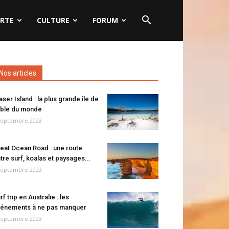
RTE
CULTURE
FORUM
Nos articles
aser Island : la plus grande île de
ble du monde
septembre 2023
eat Ocean Road : une route
tre surf, koalas et paysages...
septembre 2023
rf trip en Australie : les
énements à ne pas manquer
septembre 2023